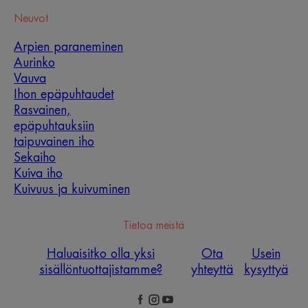
Neuvot
Arpien paraneminen
Aurinko
Vauva
Ihon epäpuhtaudet
Rasvainen,
epäpuhtauksiin
taipuvainen iho
Sekaiho
Kuiva iho
Kuivuus ja kuivuminen
Tietoa meistä
Haluaisitko olla yksi
Ota
Usein
sisällöntuottajistamme?
yhteyttä
kysyttyä