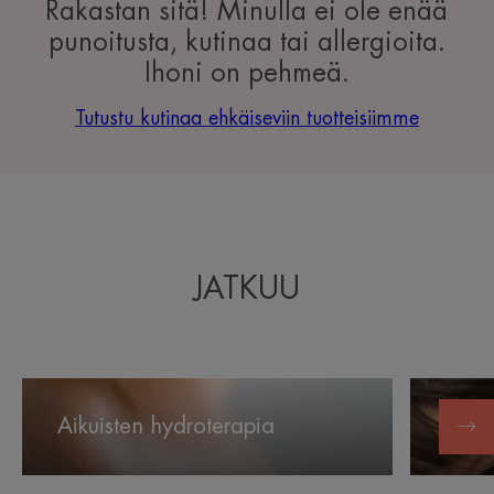
Rakastan sitä! Minulla ei ole enää
punoitusta, kutinaa tai allergioita.
Ihoni on pehmeä.
Tutustu kutinaa ehkäiseviin tuotteisiimme
JATKUU
Aikuisten
Lasten
hydroterapia
hydrotera
Aikuisten hydroterapia
Last