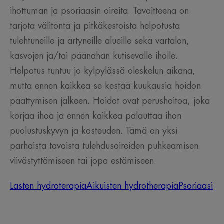
ihottuman ja psoriaasin oireita. Tavoitteena on
tarjota välitöntä ja pitkäkestoista helpotusta
tulehtuneille ja ärtyneille alueille sekä vartalon,
kasvojen ja/tai päänahan kutisevalle iholle.
Helpotus tuntuu jo kylpylässä oleskelun aikana,
mutta ennen kaikkea se kestää kuukausia hoidon
päättymisen jälkeen. Hoidot ovat perushoitoa, joka
korjaa ihoa ja ennen kaikkea palauttaa ihon
puolustuskyvyn ja kosteuden. Tämä on yksi
parhaista tavoista tulehdusoireiden puhkeamisen
viivästyttämiseen tai jopa estämiseen.
Lasten hydroterapia
Aikuisten hydrotherapia
Psoriaasi