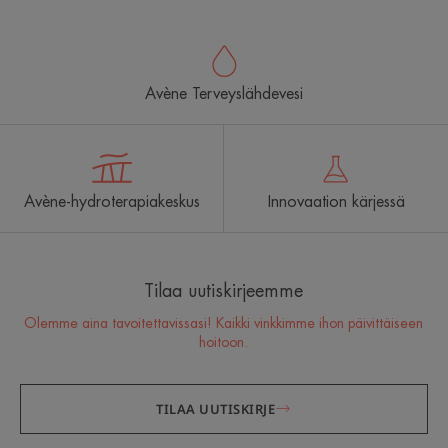
Avène Terveyslähdevesi
Avène-hydroterapiakeskus
Innovaation kärjessä
Tilaa uutiskirjeemme
Olemme aina tavoitettavissasi! Kaikki vinkkimme ihon päivittäiseen
hoitoon.
TILAA UUTISKIRJE