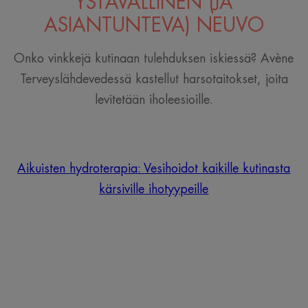
YSTÄVÄLLINEN (JA
ASIANTUNTEVA) NEUVO
Onko vinkkejä kutinaan tulehduksen iskiessä? Avène
Terveyslähdevedessä kastellut harsotaitokset, joita
levitetään iholeesioille.
Aikuisten hydroterapia: Vesihoidot kaikille kutinasta
kärsiville ihotyypeille