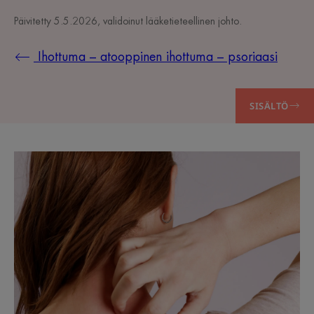
Päivitetty
5.5.2026
, validoinut
lääketieteellinen johto
.
Ihottuma – atooppinen ihottuma – psoriaasi
SISÄLTÖ