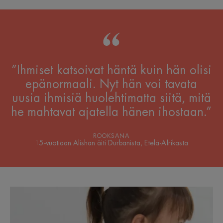
”Ihmiset katsoivat häntä kuin hän olisi
epänormaali. Nyt hän voi tavata
uusia ihmisiä huolehtimatta siitä, mitä
he mahtavat ajatella hänen ihostaan.”
ROOKSANA
15-vuotiaan Alishan äiti Durbanista, Etelä-Afrikasta