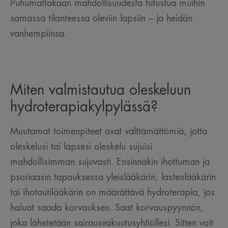
Puhumattakaan mahdollisuudesta tutustua muihin
samassa tilanteessa oleviin lapsiin – ja heidän
vanhempiinsa.
Miten valmistautua oleskeluun
hydroterapiakylpylässä?
Muutamat toimenpiteet ovat välttämättömiä, jotta
oleskelusi tai lapsesi oleskelu sujuisi
mahdollisimman sujuvasti. Ensinnäkin ihottuman ja
psoriaasin tapauksessa yleislääkärin, lastenlääkärin
tai ihotautilääkärin on määrättävä hydroterapia, jos
haluat saada korvauksen. Saat korvauspyynnön,
joka lähetetään sairausvakuutusyhtiöllesi. Sitten voit