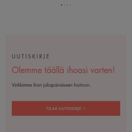
Siirry
Siirry
Siirry
Siirry
kohteeseen
kohteeseen
kohteeseen
kohteeseen
1
2
3
4
UUTISKIRJE
Olemme täällä ihoasi varten!
Vinkkimme ihon jokapäiväiseen hoitoon.
TILAA UUTISKIRJE