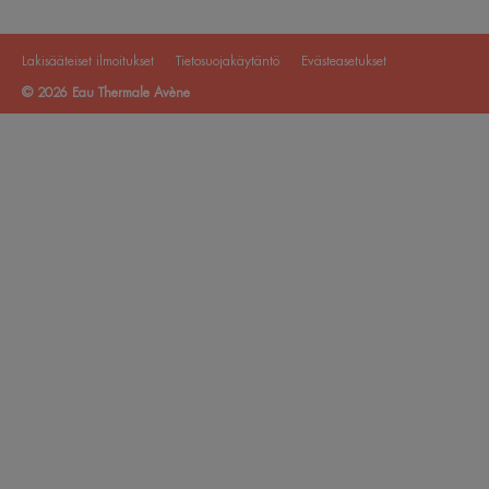
Lakisääteiset ilmoitukset
Tietosuojakäytäntö
Evästeasetukset
© 2026 Eau Thermale Avène