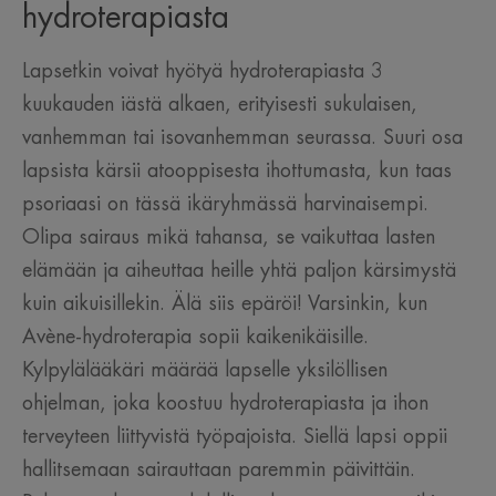
hydroterapiasta
Lapsetkin voivat hyötyä hydroterapiasta 3
kuukauden iästä alkaen, erityisesti sukulaisen,
vanhemman tai isovanhemman seurassa. Suuri osa
lapsista kärsii atooppisesta ihottumasta, kun taas
psoriaasi on tässä ikäryhmässä harvinaisempi.
Olipa sairaus mikä tahansa, se vaikuttaa lasten
elämään ja aiheuttaa heille yhtä paljon kärsimystä
kuin aikuisillekin. Älä siis epäröi! Varsinkin, kun
Avène-hydroterapia sopii kaikenikäisille.
Kylpylälääkäri määrää lapselle yksilöllisen
ohjelman, joka koostuu hydroterapiasta ja ihon
terveyteen liittyvistä työpajoista. Siellä lapsi oppii
hallitsemaan sairauttaan paremmin päivittäin.