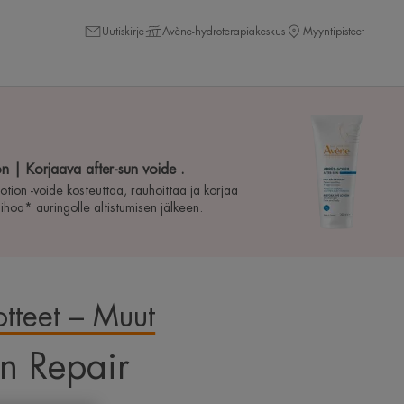
Uutiskirje
Avène-hydroterapiakeskus
Myyntipisteet
ion | Korjaava after-sun voide .
otion -voide kosteuttaa, rauhoittaa ja korjaa
hoa* auringolle altistumisen jälkeen.
otteet – Muut
 requires the use of
un Repair
er you targeted
your browsing For more