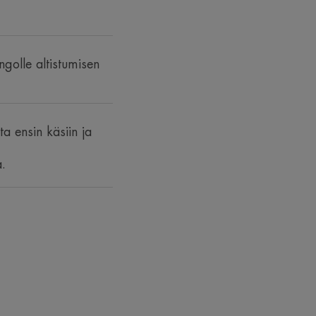
adikaaleilta.
apsille 3-vuotiaista lähtien.
ingolle altistumisen
a ensin käsiin ja
a.