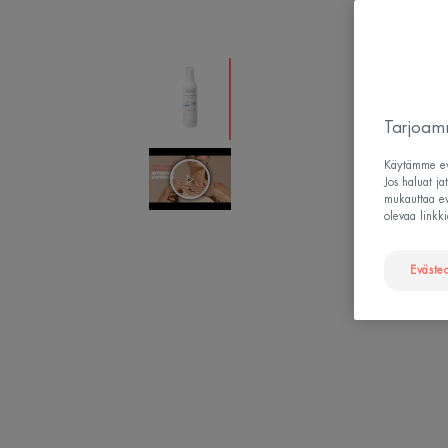
Tarjoamm
Käytämme evä
Jos haluat ja
mukauttaa evä
olevaa linkki
Eväste