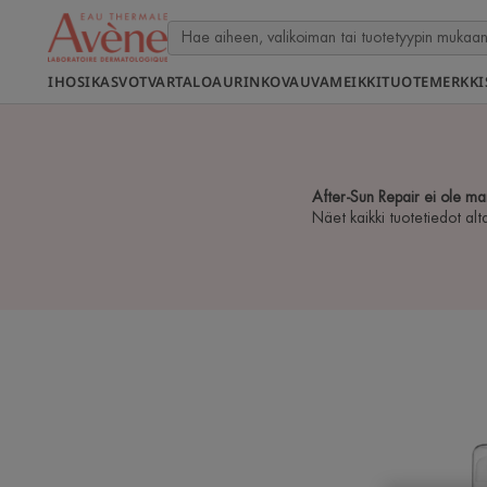
IHOSI
KASVOT
VARTALO
AURINKO
VAUVA
MEIKKI
TUOTEMERKKI
After-Sun Repair ei ole m
Näet kaikki tuotetiedot alt