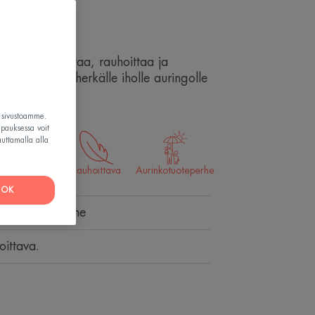
it YouTube's « cookie »
oittaa
tube's cookies and
-voide kosteuttaa, rauhoittaa ja
iew the video.
den tunteen herkälle iholle auringolle
hoices by clicking on «
en.
 accept Youtube's
t sivustoamme.
apauksessa voit
video.
auttamalla alla
etting and withdraw your
osteuttava
Rauhoittava
Aurinkotuoteperhe
OK
ukavuuden tunne
oittava.