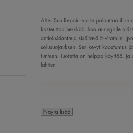
After-Sun Repair -voide palauttaa ihon
kosteuttaa herkkää ihoa auringolle altis
antioksidantteja sisältävä E-vitamiini (
solusuojauksen. Sen kevyt koostumus jät
tunteen. Tuotetta on helppo käyttää, ja 
lähtien.
MUUTAMA SANA AS
Näytä lisää