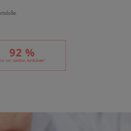
talolle.
92 %
iho on ravitun tuntuinen¹