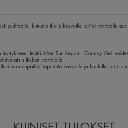
antioksidantti ja suojaa soluja vapailta r
• KOKO PERHEELLE : sopii aikuisille ja l
sti puhtaalle, kuivalle iholle kasvoille ja/tai vartalolle aur
levitykseen, levitä After-Sun Repair - Creamy Gel -voidett
ellävaraisin liikkein vartalolle.
llesi sormenpäillä, taputtele kasvoille ja kaulalle ja tasoit
KLIINISET TULOKSET