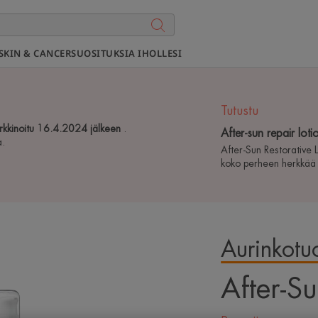
SKIN & CANCER
SUOSITUKSIA IHOLLESI
Tutustu
arkkinoitu 16.4.2024 jälkeen
.
After-sun repair lot
a.
After-Sun Restorative L
koko perheen herkkää i
Aurinkotu
Playing YouTube videos
After-S
cookies in order to off
advertising based on 