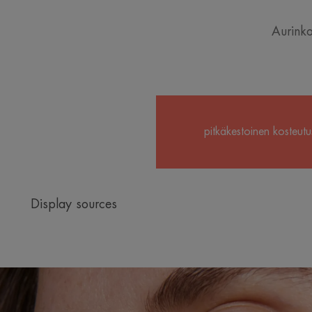
Aurinko
pitkäkestoinen kosteutu
Display sources