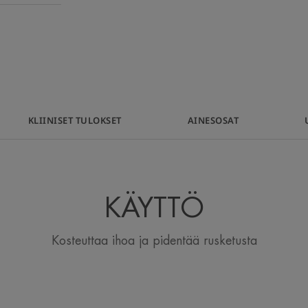
Kosteuttaa ja ra
vaurioittamaa
KLIINISET TULOKSET
AINESOSAT
Etu
Kevyt koostumus takaa välittömän raikk
KÄYTTÖ
Edut
Kosteuttaa ihoa ja pidentää rusketusta
• KOSTEUTTAVA : kosteuttaa ihon ylem
• RAUHOITTAA : antaa iholle raikkaan j
altistumisen jälkeen.
• KORJAA : sisältää E-vitamiinia (pre-