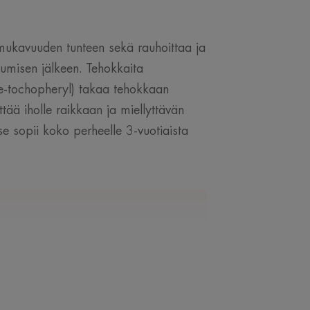
 mukavuuden tunteen sekä rauhoittaa ja
tumisen jälkeen. Tehokkaita
pre-tochopheryl) takaa tehokkaan
tää iholle raikkaan ja miellyttävän
se sopii koko perheelle 3-vuotiaista
IANTUNTIJALTAMME