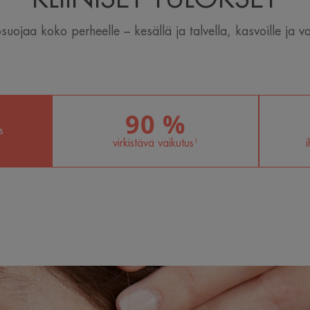
suojaa koko perheelle – kesällä ja talvella, kasvoille ja var
90 %
s
virkistävä vaikutus¹