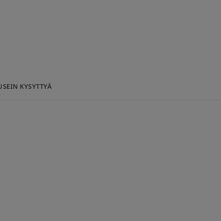
uhoittaa auringon
 herkkää ihoa.
USEIN KYSYTTYÄ
aan vaikutuksen.
piä kerroksia.
a miellyttävän tunteen auringolle
tochopheryl), joka on voimakas