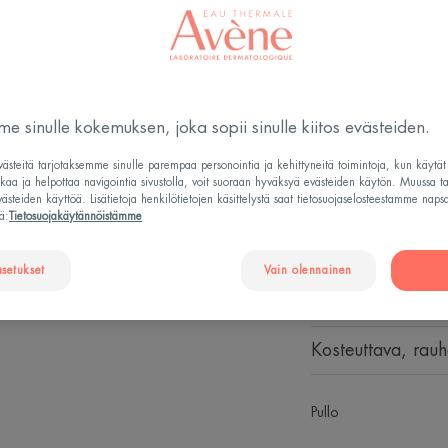
Pysyvä
information, please vis
Kosteuttaa - Rauh
policy.
You have rejected You
After-Sun Repair 
therefore you cannot v
palauttaa mukavuu
e sinulle kokemuksen, joka sopii sinulle kiitos evästeiden.
You can change your c
altistumisen jälke
Cookie Settings » and
steitä tarjotaksemme sinulle parempaa personointia ja kehittyneitä toimintoja, kun käytä
tkaa ja helpottaa navigointia sivustolla, voit suoraan hyväksyä evästeiden käytön. Muussa t
cookies to enable the 
steiden käyttöä. Lisätietoja henkilötietojen käsittelystä saat tietosuojaselosteestamme naps
ä:
Tietosuojakäytännöistämme
You can change this s
Antioksidantti
K
consent at any time.
asetukset
Vain olennainen
Raikkauden ja m
EVÄSTEASETUKSET
Kosteuttava, rauh
Pullo