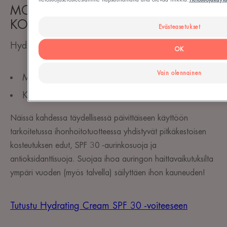
MONIPUOLISESTI SUOJAAVA
KOSTEUTTAVA HOITOTUOTE
Evästeasetukset
Hydrating Cream and Emulsion SPF 30
OK
Vain olennainen
Monipuolisesti suojaava kosteuttava vaikutus
Koostumukset ovat miellyttäviä ja rauhoittavia
Näissä kahdessa täydellisessä päivittäiseen käyttöön
tarkoitetussa ihonhoitotuotteessa yhdistyvät pitkäkestoisen
kosteutuksen edut, SPF 30 -aurinkosuoja ja
antioksidanttisuoja. Suojaa ihoa auringon haittavaikutuksilta
ympäri vuoden (myös talvella) säilyttäen ihon kauneuden! ​
Tutustu Hydrating Cream SPF 30 -voiteeseen