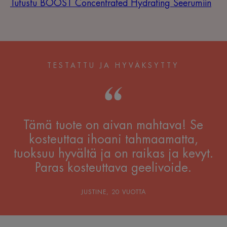
Tutustu BOOST Concentrated Hydrating Seerumiin
TESTATTU JA HYVÄKSYTTY
Tämä tuote on aivan mahtava! Se
kosteuttaa ihoani tahmaamatta,
tuoksuu hyvältä ja on raikas ja kevyt.
Paras kosteuttava geelivoide.
JUSTINE, 20 VUOTTA