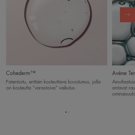
Cohederm™
Avène Ter
Patentoitu, erittäin kosteuttava koostumus, jolla
Ainutlaatui
on kosteutta ”varastoiva” vaikutus.
antavat rau
ominaisuuks
Siirry
Siirry
kohteeseen
kohteeseen
1
2