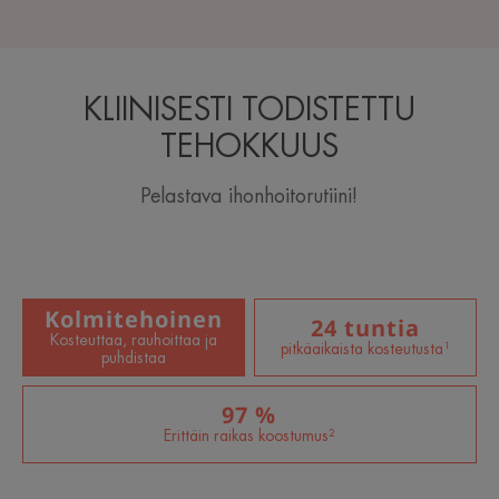
KLIINISESTI TODISTETTU
TEHOKKUUS
Pelastava ihonhoitorutiini!
Kolmitehoinen
24 tuntia
Kosteuttaa, rauhoittaa ja
pitkäaikaista kosteutusta¹
puhdistaa
97 %
Erittäin raikas koostumus²