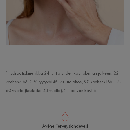
¹Hydraatiokinetiikka 24 tuntia yhden käyttökerran jälkeen. 22
koehenkilöä. 2 % tyytyväisiä, kuluttajakoe, 90 koehenkilöä, 18-
60 vuotta (keski-ikä 43 vuotta), 21 päivän käyttö.
Avène Terveyslähdevesi