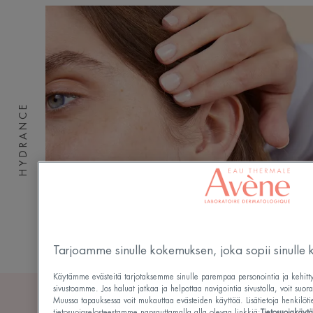
HYDRANCE
Tarjoamme sinulle kokemuksen, joka sopii sinulle k
Käytämme evästeitä tarjotaksemme sinulle parempaa personointia ja kehitty
sivustoamme. Jos haluat jatkaa ja helpottaa navigointia sivustolla, voit su
Muussa tapauksessa voit mukauttaa evästeiden käyttöä. Lisätietoja henkilötie
tietosuojaselosteestamme napsauttamalla alla olevaa linkkiä:
Tietosuojakäyt