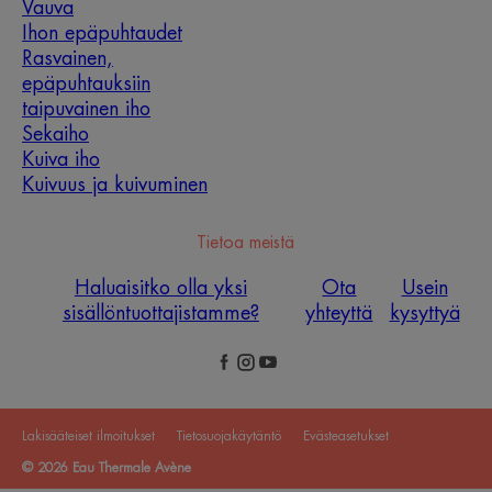
Vauva
Ihon epäpuhtaudet
Rasvainen,
epäpuhtauksiin
taipuvainen iho
Sekaiho
Kuiva iho
Kuivuus ja kuivuminen
Tietoa meistä
Haluaisitko olla yksi
Ota
Usein
sisällöntuottajistamme?
yhteyttä
kysyttyä
Lakisääteiset ilmoitukset
Tietosuojakäytäntö
Evästeasetukset
© 2026 Eau Thermale Avène