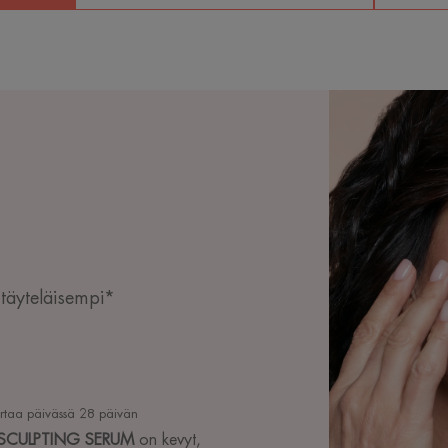
täyteläisempi*
rtaa päivässä 28 päivän
CULPTING SERUM
on kevyt,