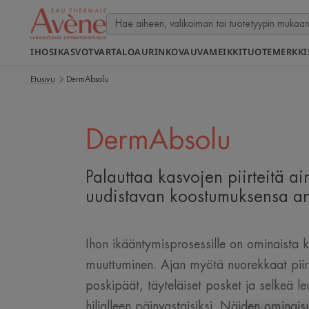
IHOSI
KASVOT
VARTALO
AURINKO
VAUVA
MEIKKI
TUOTEMERKKI
Etusivu
DermAbsolu
DermAbsolu
Palauttaa kasvojen piirteitä ai
uudistavan koostumuksensa an
Ihon ikääntymisprosessille on ominaista k
muuttuminen. Ajan myötä nuorekkaat piirt
poskipäät, täyteläiset posket ja selkeä le
hiljalleen päinvastaisiksi. Näiden ominais