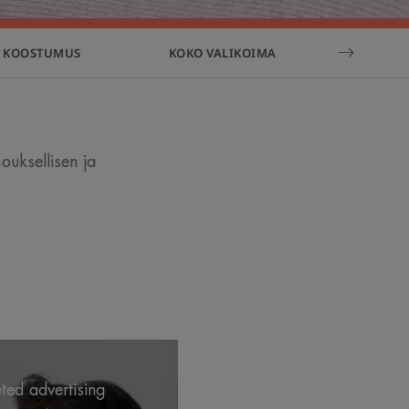
N KOOSTUMUS
KOKO VALIKOIMA
USEIN 
uksellisen ja
eted advertising