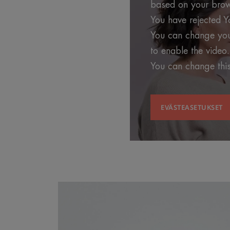
based on your brows
You have rejected Y
You can change your
to enable the video.
You can change this
EVÄSTEASETUKSET