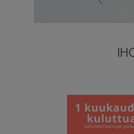
IH
1 kuukau
kuluttu
kohotetut kasvojen piirte