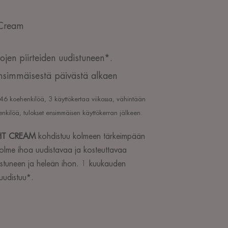
 Cream
jen piirteiden uudistuneen*.
nsimmäisestä päivästä alkaen
i, 46 koehenkilöä, 3 käyttökertaa viikossa, vähintään
nkilöä, tulokset ensimmäisen käyttökerran jälkeen.
HT CREAM
kohdistuu kolmeen tärkeimpään
 Kolme ihoa uudistavaa ja kosteuttavaa
distuneen ja heleän ihon. 1 kuukauden
uudistuu*.