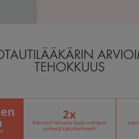
OTAUTILÄÄKÄRIN ARVIO
TEHOKKUUS
den
2x
a
Bakuchiol tehostaa hyaluronihapon
naisi
synteesiä kaksinkertaisesti²
et¹