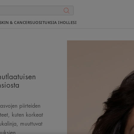
SKIN & CANCER
SUOSITUKSIA IHOLLESI
nutlaatuisen
siosta
asvojen piirteiden
eet, kuten korkeat
ukalinja, muuttuvat
uuksien