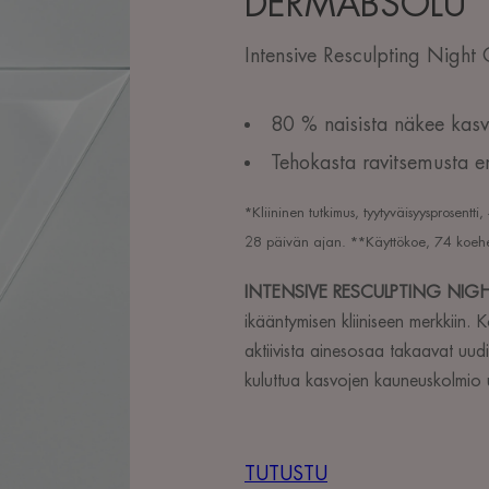
DERMABSOLU
Intensive Resculpting Night
80 % naisista näkee kasvo
Tehokasta ravitsemusta e
*Kliininen tutkimus, tyytyväisyysprosentt
28 päivän ajan.
**Käyttökoe, 74 koehe
INTENSIVE RESCULPTING NIG
ikääntymisen kliiniseen merkkiin.
aktiivista ainesosaa takaavat uu
kuluttua kasvojen kauneuskolmio 
TUTUSTU