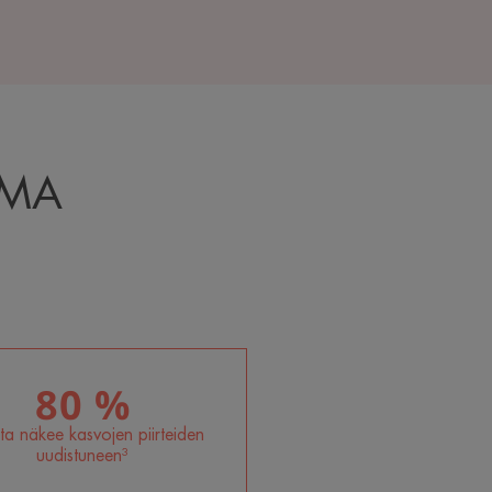
IMA
80 %
sta näkee kasvojen piirteiden
uudistuneen³