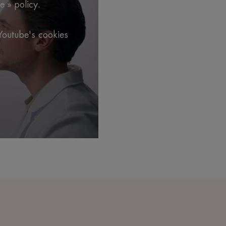
e » policy.
.
Youtube's cookies