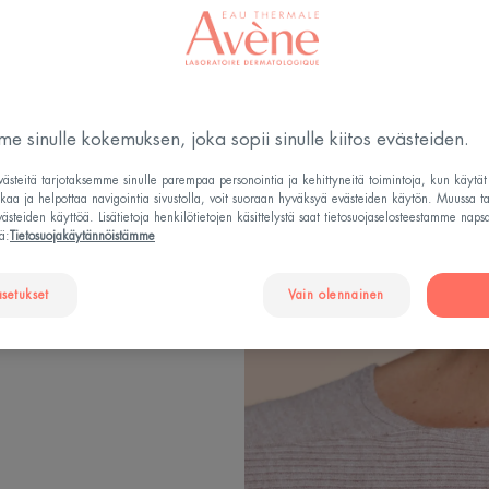
 ihonsävyn
ittämä
e sinulle kokemuksen, joka sopii sinulle kiitos evästeiden.
solu-sarja
steitä tarjotaksemme sinulle parempaa personointia ja kehittyneitä toimintoja, kun käytä
sen merkkiin ja
tkaa ja helpottaa navigointia sivustolla, voit suoraan hyväksyä evästeiden käytön. Muussa t
steiden käyttöä. Lisätietoja henkilötietojen käsittelystä saat tietosuojaselosteestamme naps
e tarjoaa tehokkaan
ä:
Tietosuojakäytännöistämme
oaa
taa ihon
asetukset
Vain olennainen
ja tasoittaa ihon