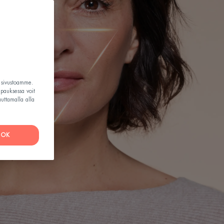
t sivustoamme.
apauksessa voit
auttamalla alla
OK