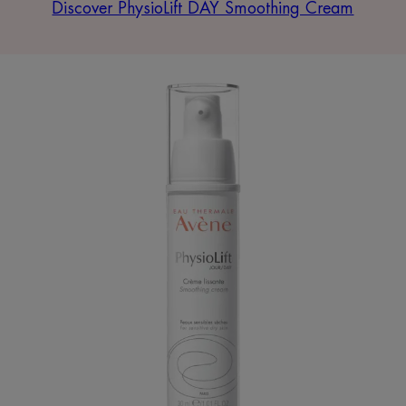
Discover PhysioLift DAY Smoothing Cream