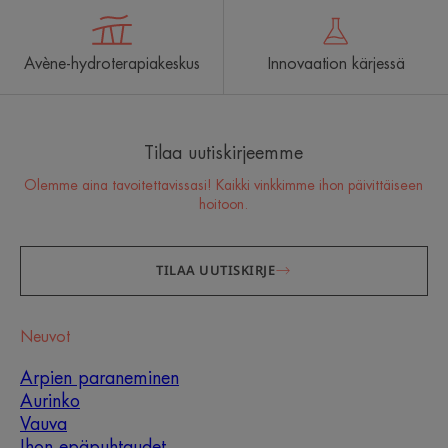
Avène-hydroterapiakeskus
Innovaation kärjessä
Tilaa uutiskirjeemme
Olemme aina tavoitettavissasi! Kaikki vinkkimme ihon päivittäiseen
hoitoon.
TILAA UUTISKIRJE
Neuvot
Arpien paraneminen
Aurinko
Vauva
Ihon epäpuhtaudet