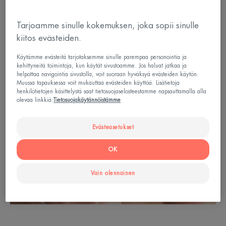
Tarjoamme sinulle kokemuksen, joka sopii sinulle
kiitos evästeiden.
Käytämme evästeitä tarjotaksemme sinulle parempaa personointia ja
kehittyneitä toimintoja, kun käytät sivustoamme. Jos haluat jatkaa ja
helpottaa navigointia sivustolla, voit suoraan hyväksyä evästeiden käytön.
Muussa tapauksessa voit mukauttaa evästeiden käyttöä. Lisätietoja
henkilötietojen käsittelystä saat tietosuojaselosteestamme napsauttamalla alla
olevaa linkkiä:
Tietosuojakäytännöistämme
Evästeasetukset
OK
Vain olennainen