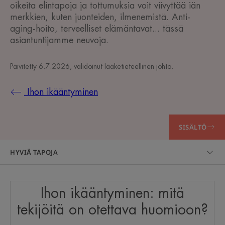
oikeita elintapoja ja tottumuksia voit viivyttää iän
merkkien, kuten juonteiden, ilmenemistä. Anti-
aging-hoito, terveelliset elämäntavat... tässä
asiantuntijamme neuvoja.
Päivitetty
6.7.2026
, validoinut
lääketieteellinen johto
.
Ihon ikääntyminen
SISÄLTÖ
HYVIÄ TAPOJA
Ihon ikääntyminen: mitä
tekijöitä on otettava huomioon?