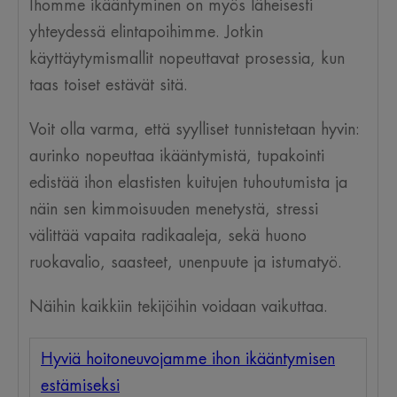
Ihomme ikääntyminen on myös läheisesti
yhteydessä elintapoihimme. Jotkin
käyttäytymismallit nopeuttavat prosessia, kun
taas toiset estävät sitä.
Voit olla varma, että syylliset tunnistetaan hyvin:
aurinko nopeuttaa ikääntymistä, tupakointi
edistää ihon elastisten kuitujen tuhoutumista ja
näin sen kimmoisuuden menetystä, stressi
välittää vapaita radikaaleja, sekä huono
ruokavalio, saasteet, unenpuute ja istumatyö.
Näihin kaikkiin tekijöihin voidaan vaikuttaa.
Hyviä hoitoneuvojamme ihon ikääntymisen
estämiseksi