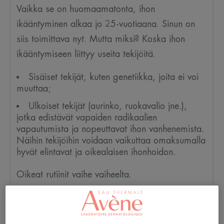
Vaikka se on huomaamatonta, ihon
ikääntyminen alkaa jo 25-vuotiaana. Sinun on
siis toimittava nyt. Mutta miksi? Koska ihon
ikääntymiseen liittyy useita tekijöitä.
Sisäiset tekijät, kuten genetiikka, joita ei voi
muuttaa;
Ulkoiset tekijät (aurinko, ruokavalio jne.),
jotka edistävät vapaiden radikaalien
vapautumista ja nopeuttavat ihon vanhenemista.
Näihin tekijöihin voidaan vaikuttaa omaksumalla
hyvät elintavat ja oikealaisen ihonhoidon.
Oikeat rutiinit vaihe vaiheelta.