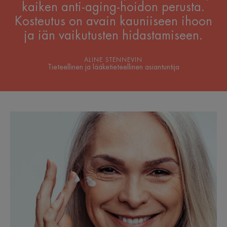
kaiken anti-aging-hoidon perusta.
Kosteutus on avain kauniiseen ihoon
ja iän vaikutusten hidastamiseen.
ALINE STENNEVIN
Tieteellinen ja lääketieteellinen asiantuntija