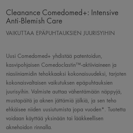
Cleanance Comedomed+: Intensive
Anti-Blemish Care
VAIKUTTAA EPÄPUHTAUKSIEN JUURISYIHIN
Uusi Comedomed+ yhdistää patentoidun,
kasvipohjaisen Comedoclastin™-aktiiviaineen ja
niasiiniamidin tehokkaaksi kokonaisuudeksi, tarjoten
kokonaisvaltaisen vaikutuksen epäpuhtauksien
juurisyihin. Valmiste auttaa vähentämään näppyjä,
mustapäitä ja aknen jättämiä jälkiä, ja sen teho
ehkäisee niiden uusiutumista jopa vuoden*. Tuotetta
voidaan käyttää yksinään tai lääkkeellisen
aknehoidon rinnalla.