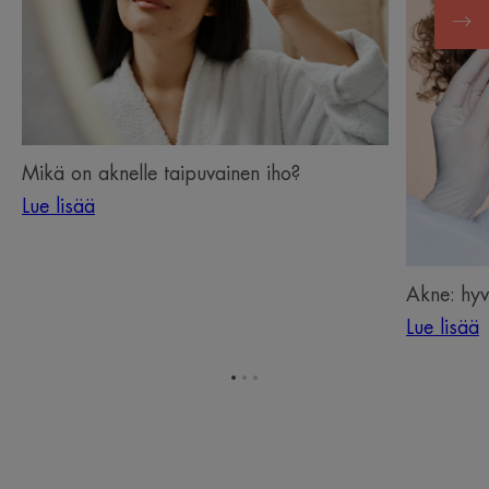
aknelle
ja
taipuvainen
huonot
iho?
tavat
Mikä on aknelle taipuvainen iho?
Lue lisää
Akne: hyv
Lue lisää
Siirry
Siirry
Siirry
kohteeseen
kohteeseen
kohteeseen
1
2
3