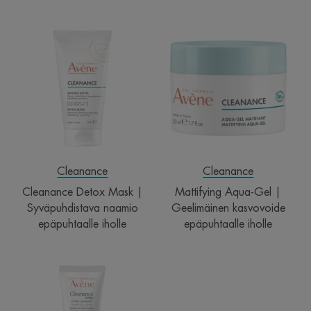
Cleanance
Mattifying
Detox
Aqua-
Mask
Gel
|
|
Syväpuhdistava
Geelimäinen
naamio
kasvovoide
epäpuhtaalle
epäpuhtaalle
iholle
iholle
Cleanance
Cleanance
Cleanance Detox Mask |
Mattifying Aqua-Gel |
Syväpuhdistava naamio
Geelimäinen kasvovoide
epäpuhtaalle iholle
epäpuhtaalle iholle
Cleanance
HYDRA
Soothing
Cream