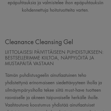
epäpuhtauksia ja valmistelee ihon epäpuhtauksiin
kohdennettuja hoitotuotteita varten.
Cleanance Cleansing Gel
LIITTOLAISESI PÄIVITTÄISEEN PUHDISTUKSEEN:
BESTSELLERIMME KIILTOA, NÄPPYLÖITÄ JA
MUSTAPÄITÄ VASTAAN
Tämän puhdistusgeelin ainutlaatuinen teho
yhdistettynä erinomaiseen siedettävyyteen iholla ja
silmäympärysiholla tekee siitä must-have tuotteen
rasvaiselle ja akneen taipuvaiselle herkälle iholle.
Vaahtoutuva koostumus yhdistää ainutlaatuiset