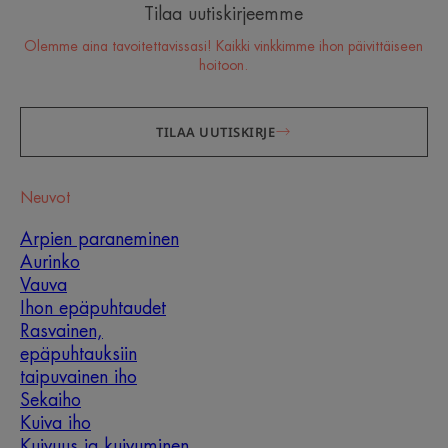
Tilaa uutiskirjeemme
Olemme aina tavoitettavissasi! Kaikki vinkkimme ihon päivittäiseen
hoitoon.
TILAA UUTISKIRJE
Neuvot
Arpien paraneminen
Aurinko
Vauva
Ihon epäpuhtaudet
Rasvainen,
epäpuhtauksiin
taipuvainen iho
Sekaiho
Kuiva iho
Kuivuus ja kuivuminen