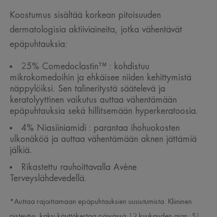
Koostumus sisältää korkean pitoisuuden
dermatologisia aktiiviaineita, jotka vähentävät
epäpuhtauksia:
25% Comedoclastin™ : kohdistuu
mikrokomedoihin ja ehkäisee niiden kehittymistä
näppylöiksi. Sen talineritystä säätelevä ja
keratolyyttinen vaikutus auttaa vähentämään
epäpuhtauksia sekä hillitsemään hyperkeratoosia.
4% Niasiiniamidi : parantaa ihohuokosten
ulkonäköä ja auttaa vähentämään aknen jättämiä
jälkiä.
Rikastettu rauhoittavalla Avène
Terveyslähdevedellä.
*Auttaa rajoittamaan epäpuhtauksien uusiutumista. Kliininen
pisteytys, kaksi käyttökertaa päivässä 12 kuukauden ajan, 51