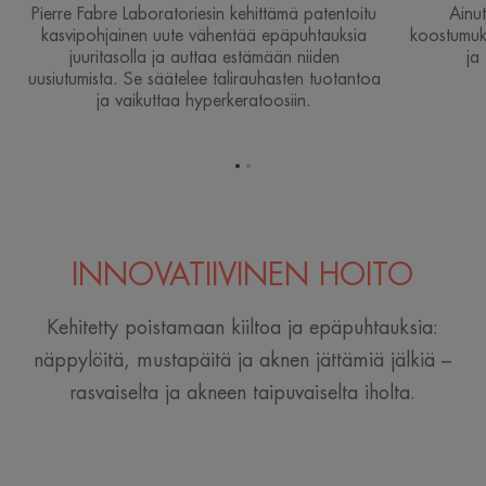
Pierre Fabre Laboratoriesin kehittämä patentoitu
Ainut
kasvipohjainen uute vähentää epäpuhtauksia
koostumuks
juuritasolla ja auttaa estämään niiden
ja
uusiutumista. Se säätelee talirauhasten tuotantoa
ja vaikuttaa hyperkeratoosiin.
Siirry
Siirry
kohteeseen
kohteeseen
1
2
INNOVATIIVINEN HOITO
Kehitetty poistamaan kiiltoa ja epäpuhtauksia:
näppylöitä, mustapäitä ja aknen jättämiä jälkiä –
rasvaiselta ja akneen taipuvaiselta iholta.