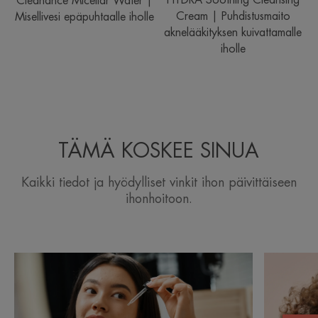
HYDRA Soothing Cleansing
Cleanance Micellar Water |
Cream | Puhdistusmaito
Misellivesi epäpuhtaalle iholle
aknelääkityksen kuivattamalle
iholle
TÄMÄ KOSKEE SINUA
Kaikki tiedot ja hyödylliset vinkit ihon päivittäiseen
ihonhoitoon.
Lue
Lue
lisää
lisää
Mikä
Akne:
on
hyvät