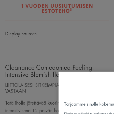
1 VUODEN UUSIUTUMISEN
ESTOTEHO³
Display sources
Cleanance Comedomed Peeling:
Intensive Blemish flare-up Cream
LIITTOLAISESI SITKEIMPIÄ EPÄPUHTAUKSIA
VASTAAN
Tätä iholle jätettävää kuorintavoidetta käytetään
Tarjoamme sinulle kokemuks
intensiivisenä 15 päivän hoitona iltaisin ja se tehoaa
Käytämme evästeitä tarjotaksemme sinul