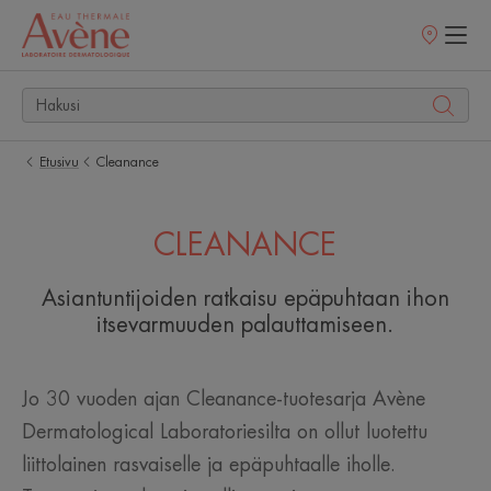
Myyntipisteet
Etusivu
Cleanance
CLEANANCE
Asiantuntijoiden ratkaisu epäpuhtaan ihon
itsevarmuuden palauttamiseen.
Jo 30 vuoden ajan Cleanance-tuotesarja Avène
Dermatological Laboratoriesilta on ollut luotettu
liittolainen rasvaiselle ja epäpuhtaalle iholle.