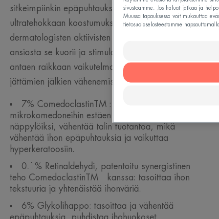
sitkeimpiinkin epäpuhtauksiin. Ainutlaatuisen,
sivustoamme. Jos haluat jatkaa ja helpot
Muussa tapauksessa voit mukauttaa eväste
ultratehokkaan koostumuksensa ja patentoidun*
tietosuojaselosteestamme napsauttamalla
dermatologisten aktiivisten ainesosien yhdistelmän
ansiosta se kuorii ja stimuloi solujen uusiutumista
antaen raikkaan vaikutelman. Se edistää ja aknen
jättämien jälkien vähenemistä:
7% ComedoclastinTM : Kohdistuu
mikrokomedoneihin estäen niiden muuttumisen
näppylöiksi, vähentää talin tuotantoa, mikä
vähentää ihon epäpuhtauksia ja vaikuttaa
hyperkeratoosiin.
0.1% Retinaldehydi, patentoitu synergistinen
teho ComedoclastinTM kanssa: tasoittaa ihon
tekstuuria ja yhtenäistää ihonväriä.
6% Glykolihappo: tasoittaa ja vähentää
epäpuhtauksia, puhdistaa ihohuokoset