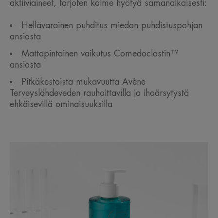
aktiiviaineet, tarjoten kolme hyötyä samanaikaisesti:
Hellävarainen puhditus miedon puhdistuspohjan
ansiosta
Mattapintainen vaikutus Comedoclastin™
ansiosta
Pitkäkestoista mukavuutta Avène
Terveyslähdeveden rauhoittavilla ja ihoärsytystä
ehkäisevillä ominaisuuksilla