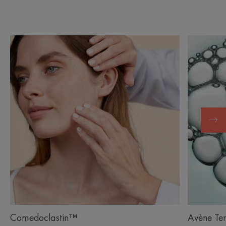
Comedoclastin™
Avène Ter