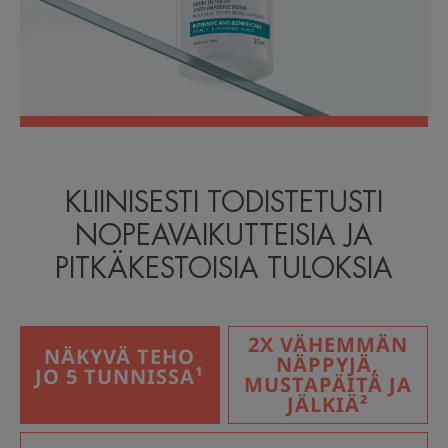
KLIINISESTI TODISTETUSTI
NOPEAVAIKUTTEISIA JA
PITKÄKESTOISIA TULOKSIA
2X VÄHEMMÄN
NÄKYVÄ TEHO
NÄPPYJÄ,
JO 5 TUNNISSA¹
MUSTAPÄITÄ JA
JÄLKIÄ²