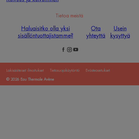
Tietoa meistä
Haluaisitko olla yksi
Ota
Usein
sisällöntuottajistamme?
yhteyttä
kysyttyä
Lakisääteiset ilmoitukset
Tietosuojakäytäntö
Evästeasetukset
© 2026 Eau Thermale Avène