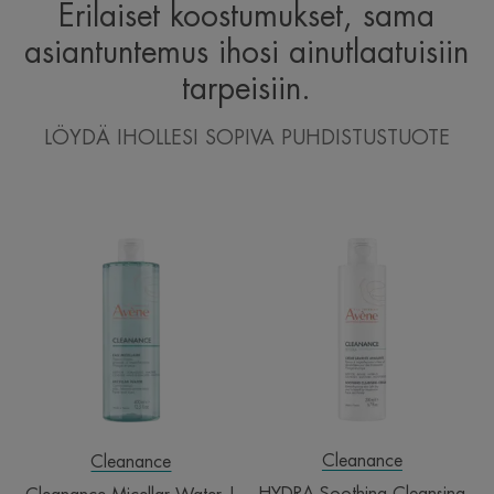
Erilaiset koostumukset, sama
asiantuntemus ihosi ainutlaatuisiin
tarpeisiin.
LÖYDÄ IHOLLESI SOPIVA PUHDISTUSTUOTE
Cleanance
HYDRA
Micellar
Soothing
Water
Cleansing
|
Cream
Misellivesi
|
epäpuhtaalle
Puhdistusmaito
iholle
aknelääkitykse
kuivattamalle
iholle
Cleanance
Cleanance