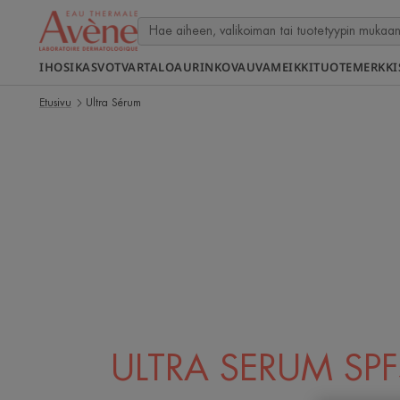
IHOSI
KASVOT
VARTALO
AURINKO
VAUVA
MEIKKI
TUOTEMERKKI
Etusivu
Ultra Sérum
ULTRA SERUM SP