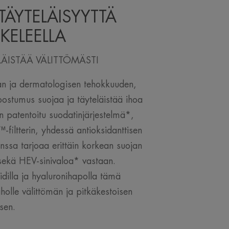
TÄYTELÄISYYTTÄ
KELEELLA
LÄISTÄÄ VÄLITTÖMÄSTI
an ja dermatologisen tehokkuuden,
oostumus suojaa ja täyteläistää ihoa
en patentoitu suodatinjärjestelmä*,
-filtterin, yhdessä antioksidanttisen
nssa tarjoaa erittäin korkean suojan
sekä HEV-sinivaloa* vastaan.
idilla ja hyaluronihapolla tämä
holle välittömän ja pitkäkestoisen
sen.