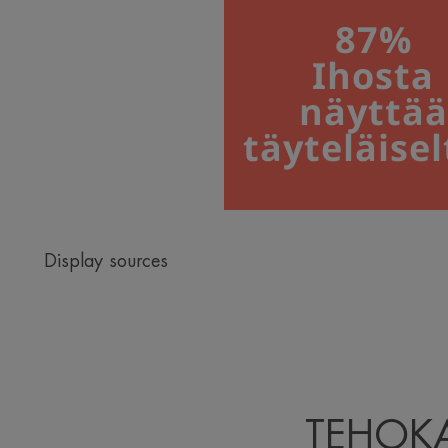
87%
Ihosta
näyttää
täyteläisel
Display sources
TEHOK