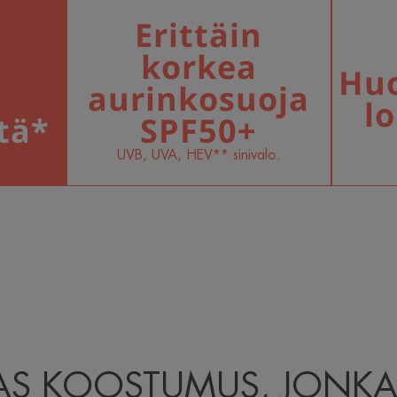
Erittäin
korkea
Hu
aurinkosuoja
l
tä*
SPF50+
UVB, UVA, HEV** sinivalo.
AS KOOSTUMUS, JONKA