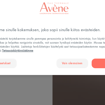
ini, joka
nostaa kasvojen
e sinulle kokemuksen, joka sopii sinulle kiitos evästeiden.
 Erittäin korkea
steitä tarjotaksemme sinulle parempaa personointia ja kehittyneitä toimintoja, kun käytä
hoidon tehoon
tkaa ja helpottaa navigointia sivustolla, voit suoraan hyväksyä evästeiden käytön. Muussa t
steiden käyttöä. Lisätietoja henkilötietojen käsittelystä saat tietosuojaselosteestamme naps
io tarjoaa kolme
ä:
Tietosuojakäytännöistämme
aikutuksen,
asetukset
Vain olennainen