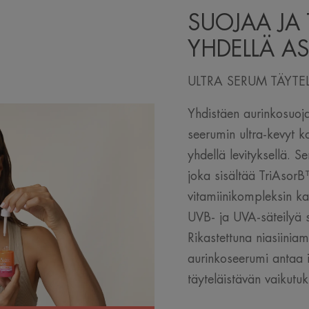
SUOJAA JA 
YHDELLÄ AS
ULTRA SERUM TÄYTE
Yhdistäen aurinkosuoj
seerumin ultra-kevyt k
yhdellä levityksellä. S
joka sisältää TriAsorB™
vitamiinikompleksin ka
UVB- ja UVA-säteilyä 
Rikastettuna niasiiniam
aurinkoseerumi antaa i
täyteläistävän vaikutuk