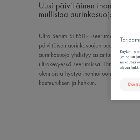
Uusi päivittäinen ihonhoitoruti
mullistaa aurinkosuojan.
Ultra Serum SPF50+ -seerumeilla Avène 
Tarjoamm
päivittäisen aurinkosuojan uudelle tasolle.
Käytämme evä
aurinkosuoja yhdistyy asiantuntevan ihon
Jos haluat ja
mukauttaa evä
ultrakevyessä seerumissa. Tämä innovaat
olevaa linkki
olennaista hyötyä ihonhoitoon: anti-age-v
kosteutuksen ja hehkun.
Eväste