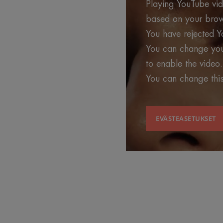
Playing YouTube vide
based on your brows
You have rejected Y
You can change your
to enable the video.
You can change this
EVÄSTEASETUKSET