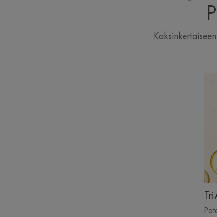
P
Kaksinkertaiseen 
Tr
Pate