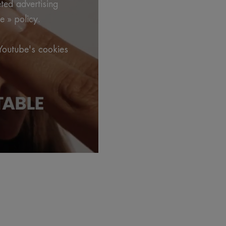
eted advertising
e » policy.
.
Youtube's cookies