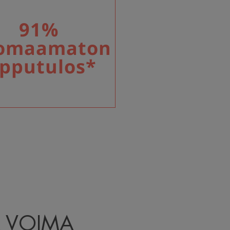
91%
omaamaton
opputulos*
 VOIMA