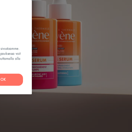
t sivustoamme.
apauksessa voit
auttamalla alla
OK