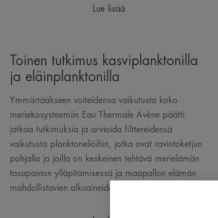
Lue lisää
Toinen tutkimus kasviplanktonilla
ja eläinplanktonilla
Ymmärtääkseen voiteidensa vaikutusta koko
meriekosysteemiin Eau Thermale Avène päätti
jatkaa tutkimuksia ja arvioida filttereidensä
vaikutusta planktoneliöihin, jotka ovat ravintoketjun
pohjalla ja joilla on keskeinen tehtävä merielämän
tasapainon ylläpitämisessä ja maapallon elämän
mahdollistavien alkuaineiden kierrossa.