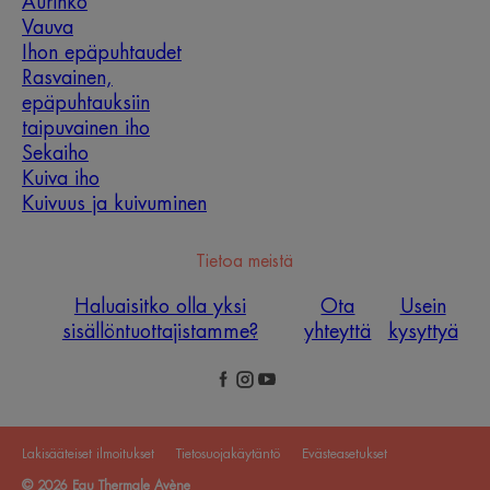
Aurinko
Vauva
Ihon epäpuhtaudet
Rasvainen,
epäpuhtauksiin
taipuvainen iho
Sekaiho
Kuiva iho
Kuivuus ja kuivuminen
Tietoa meistä
Haluaisitko olla yksi
Ota
Usein
sisällöntuottajistamme?
yhteyttä
kysyttyä
Lakisääteiset ilmoitukset
Tietosuojakäytäntö
Evästeasetukset
© 2026 Eau Thermale Avène