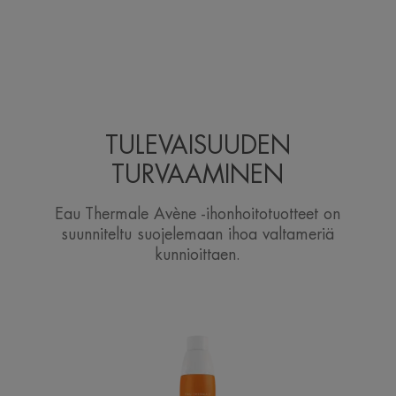
TULEVAISUUDEN
TURVAAMINEN
Eau Thermale Avène -ihonhoitotuotteet on
suunniteltu suojelemaan ihoa valtameriä
kunnioittaen.
Spray
SPF
50+
for