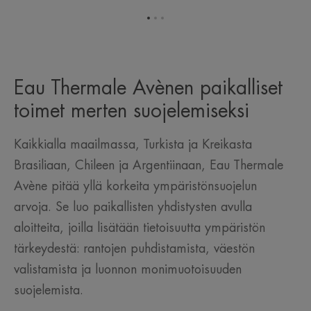
Siirry
Siirry
Siirry
kohteeseen
kohteeseen
kohteeseen
1
2
3
Eau Thermale Avènen paikalliset
toimet merten suojelemiseksi
Kaikkialla maailmassa, Turkista ja Kreikasta
Brasiliaan, Chileen ja Argentiinaan, Eau Thermale
Avène pitää yllä korkeita ympäristönsuojelun
arvoja. Se luo paikallisten yhdistysten avulla
aloitteita, joilla lisätään tietoisuutta ympäristön
tärkeydestä: rantojen puhdistamista, väestön
valistamista ja luonnon monimuotoisuuden
suojelemista.