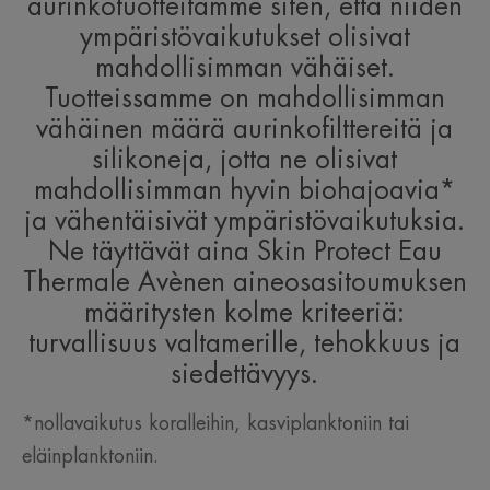
aurinkotuotteitamme siten, että niiden
ympäristövaikutukset olisivat
mahdollisimman vähäiset.
Tuotteissamme on mahdollisimman
vähäinen määrä aurinkofilttereitä ja
silikoneja, jotta ne olisivat
mahdollisimman hyvin biohajoavia*
ja vähentäisivät ympäristövaikutuksia.
Ne täyttävät aina Skin Protect Eau
Thermale Avènen aineosasitoumuksen
määritysten kolme kriteeriä:
turvallisuus valtamerille, tehokkuus ja
siedettävyys.
*nollavaikutus koralleihin, kasviplanktoniin tai
eläinplanktoniin.