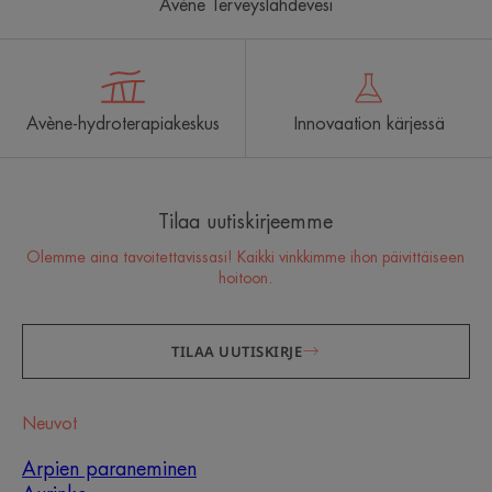
Avène Terveyslähdevesi
Avène-hydroterapiakeskus
Innovaation kärjessä
Tilaa uutiskirjeemme
Olemme aina tavoitettavissasi! Kaikki vinkkimme ihon päivittäiseen
hoitoon.
TILAA UUTISKIRJE
Neuvot
Arpien paraneminen