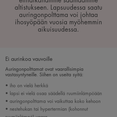
elinaikanamme saamaamme
altistukseen. Lapsuudessa saatu
auringonpolttama voi johtaa
ihosyöpään vuosia myöhemmin
aikuisuudessa.
Ei aurinkoa vauvoille
Auringonpolttamat ovat vaarallisimpia
vastasyntyneille. Siihen on useita syitä:
• iho on vielä herkkä
• lapsi ei vielä osaa säädellä ruumiinlämpöään
• auringonpolttama voi vaikuttaa koko kehoon
• nestehukan tai hypertermian (kohonnut
ruumiinlämpö) vaara