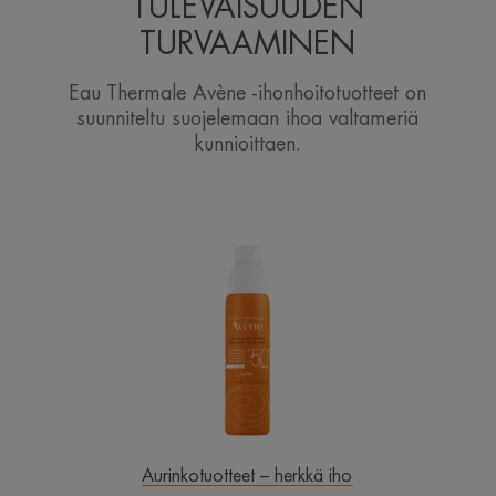
TULEVAISUUDEN
TURVAAMINEN
Eau Thermale Avène -ihonhoitotuotteet on
suunniteltu suojelemaan ihoa valtameriä
kunnioittaen.
Spray
SPF
50+
Aurinkotuotteet – herkkä iho