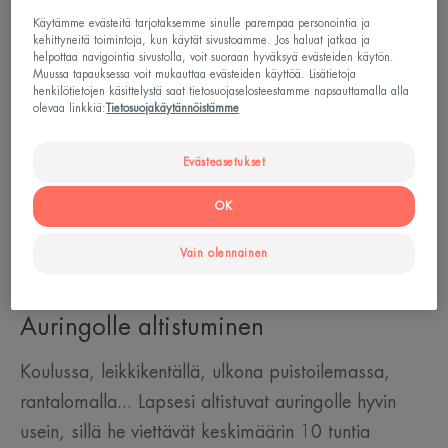
Käytämme evästeitä tarjotaksemme sinulle parempaa personointia ja
aurinkosuojaa.
kehittyneitä toimintoja, kun käytät sivustoamme. Jos haluat jatkaa ja
helpottaa navigointia sivustolla, voit suoraan hyväksyä evästeiden käytön.
Muussa tapauksessa voit mukauttaa evästeiden käyttöä. Lisätietoja
henkilötietojen käsittelystä saat tietosuojaselosteestamme napsauttamalla alla
olevaa linkkiä:
Tietosuojakäytännöistämme
Lapset ovat herkkiä auringolle
Evästeasetukset
Lapset ovat herkkiä auringon vaikutuksille.
OK
Ensinnäkin he altistuvat auringolle enemmän
elämäntyylinsä takia, ja heidän ihonsa on myös
Vain olennainen
herkempi.
Auringolle altistuminen
Koulussa, leikkikentällä, ulkona puistoilemassa,
rantalomalla... Lapsesi altistuvat auringolle hyvin
usein, sillä he viettävät keskimäärin 10 tuntia