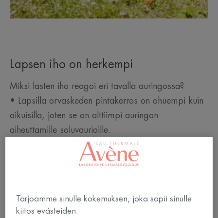
Lapsen iho on herkempi
Miksi lasten iho reagoi eri tavalla auringossa?
• Lapsilla orvaskeden pintakerros on ohuempi kuin
aikuisilla, joten se on alttiimpi auringon
aiheuttamille soluvaurioille.
• Lapset kasvavat edelleen. Heidän kehonsa ei ole
vielä kehittänyt vastustuskykyä auringonvaloa
vastaan, heidän ihonsa on epäkypsä ja
pigmenttijärjestelmä on vasta kehittymässä.
Tarjoamme sinulle kokemuksen, joka sopii sinulle
• Heidän ihonsa reagoi hyvin herkästi tuotteisiin.
kiitos evästeiden.
He tarvitsevat ikäänsä ja herkkään ihoonsa sopivaa