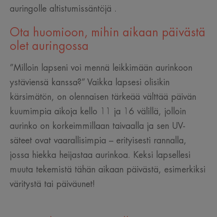
auringolle altistumissäntöjä
.
Ota huomioon, mihin aikaan päivästä
olet auringossa
”Milloin lapseni voi mennä leikkimään aurinkoon
ystäviensä kanssa?” Vaikka lapsesi olisikin
kärsimätön, on olennaisen tärkeää välttää päivän
kuumimpia aikoja kello 11 ja 16 välillä, jolloin
aurinko on korkeimmillaan taivaalla ja sen UV-
säteet ovat vaarallisimpia – erityisesti rannalla,
jossa hiekka heijastaa aurinkoa. Keksi lapsellesi
muuta tekemistä tähän aikaan päivästä, esimerkiksi
väritystä tai päiväunet!