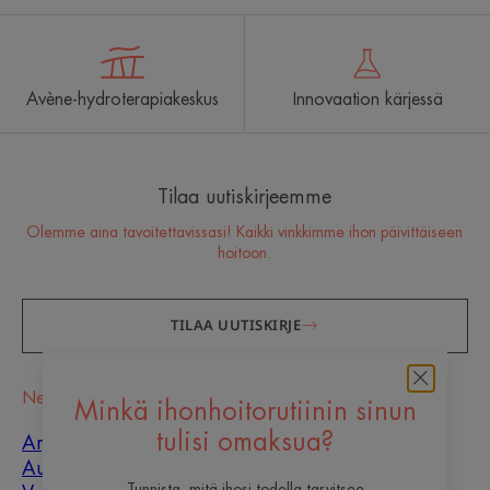
Avène-hydroterapiakeskus
Innovaation kärjessä
Tilaa uutiskirjeemme
Olemme aina tavoitettavissasi! Kaikki vinkkimme ihon päivittäiseen
hoitoon.
TILAA UUTISKIRJE
Neuvot
Minkä ihonhoitorutiinin sinun
tulisi omaksua?
Arpien paraneminen
Aurinko
Tunnista, mitä ihosi todella tarvitsee