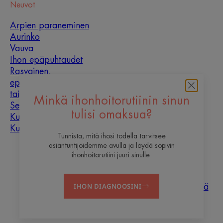
Neuvot
Arpien paraneminen
Aurinko
Vauva
Ihon epäpuhtaudet
Rasvainen,
epäpuhtauksiin
taipuvainen iho
Minkä ihonhoitorutiinin sinun
Sekaiho
tulisi omaksua?
Kuiva iho
Kuivuus ja kuivuminen
Tunnista, mitä ihosi todella tarvitsee
asiantuntijoidemme avulla ja löydä sopivin
Tietoa meistä
ihonhoitorutiini juuri sinulle.
Haluaisitko olla yksi
Ota
Usein
IHON DIAGNOOSINI
sisällöntuottajistamme?
yhteyttä
kysyttyä