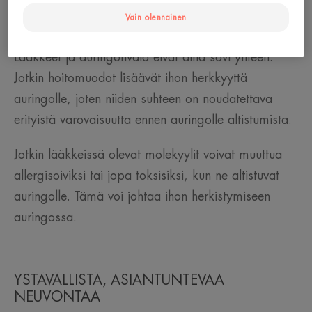
Mitä ovat valolle herkistävät hoidot tai
Vain olennainen
lääkitys?
Lääkkeet ja auringonvalo eivät aina sovi yhteen.
Jotkin hoitomuodot lisäävät ihon herkkyyttä
auringolle, joten niiden suhteen on noudatettava
erityistä varovaisuutta ennen auringolle altistumista.
Jotkin lääkkeissä olevat molekyylit voivat muuttua
allergisoiviksi tai jopa toksisiksi, kun ne altistuvat
auringolle. Tämä voi johtaa ihon herkistymiseen
auringossa.
YSTÄVÄLLISTÄ, ASIANTUNTEVAA
NEUVONTAA