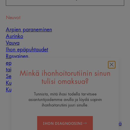
Neuvot
Arpien paraneminen
Aurinko
Vauva
Ihon epäpuhtaudet
Rasvainen,
epäpuhtauksiin
taipuvainen iho
Minkä ihonhoitorutiinin sinun
Sekaiho
tulisi omaksua?
Kuiva iho
Kuivuus ja kuivuminen
Tunnista, mitä ihosi todella tarvitsee
asiantuntijoidemme avulla ja löydä sopivin
Tietoa meistä
ihonhoitorutiini juuri sinulle.
Haluaisitko olla yksi
Ota
Usein
IHON DIAGNOOSINI
sisällöntuottajistamme?
yhteyttä
kysyttyä