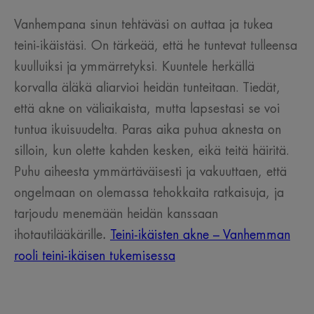
Vanhempana sinun tehtäväsi on auttaa ja tukea
teini-ikäistäsi. On tärkeää, että he tuntevat tulleensa
kuulluiksi ja ymmärretyksi. Kuuntele herkällä
korvalla äläkä aliarvioi heidän tunteitaan. Tiedät,
että akne on väliaikaista, mutta lapsestasi se voi
tuntua ikuisuudelta. Paras aika puhua aknesta on
silloin, kun olette kahden kesken, eikä teitä häiritä.
Puhu aiheesta ymmärtäväisesti ja vakuuttaen, että
ongelmaan on olemassa tehokkaita ratkaisuja, ja
tarjoudu menemään heidän kanssaan
ihotautilääkärille
.
Teini-ikäisten akne – Vanhemman
rooli teini-ikäisen tukemisessa