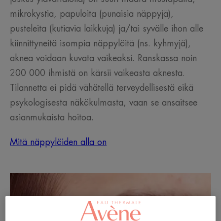
mikrokystia, papuloita (punaisia näppyjä),
pusteleita (kutiavia laikkuja) ja/tai syvälle ihon alle
kiinnittyneitä isompia näppylöitä (ns. kyhmyjä),
aknea voidaan kuvata vaikeaksi. Ranskassa noin
200 000 ihmistä on kärsii vaikeasta aknesta.
Tilannetta ei pidä vähätellä terveydellisestä eikä
psykologisesta näkökulmasta, vaan se ansaitsee
asianmukaista hoitoa.
Mitä näppylöiden alla on