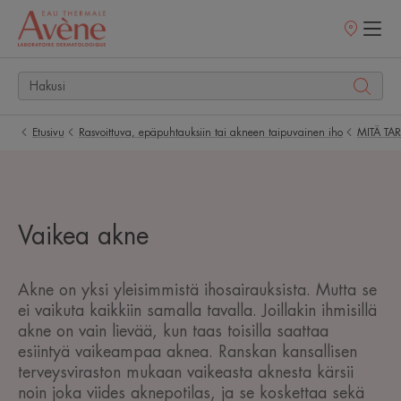
Myyntipisteet
Etusivu
Rasvoittuva, epäpuhtauksiin tai akneen taipuvainen iho
MITÄ TA
Vaikea akne
Akne on yksi yleisimmistä ihosairauksista. Mutta se
ei vaikuta kaikkiin samalla tavalla. Joillakin ihmisillä
akne on vain lievää, kun taas toisilla saattaa
esiintyä vaikeampaa aknea. Ranskan kansallisen
terveysviraston mukaan vaikeasta aknesta kärsii
noin joka viides aknepotilas, ja se koskettaa sekä