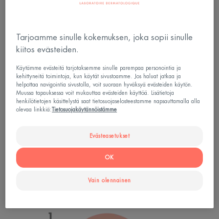
Tarjoamme sinulle kokemuksen, joka sopii sinulle
kiitos evästeiden.
Käytämme evästeitä tarjotaksemme sinulle parempaa personointia ja
kehittyneitä toimintoja, kun käytät sivustoamme. Jos haluat jatkaa ja
helpottaa navigointia sivustolla, voit suoraan hyväksyä evästeiden käytön.
Muussa tapauksessa voit mukauttaa evästeiden käyttöä. Lisätietoja
henkilötietojen käsittelystä saat tietosuojaselosteestamme napsauttamalla alla
olevaa linkkiä:
Tietosuojakäytännöistämme
Evästeasetukset
OK
Vain olennainen