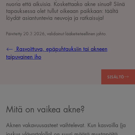
nuoria että aikuisia. Koskettaako akne sinua? Siinä
tapauksessa olet tullut oikeaan paikkaan: täältä
löydät asiantuntevia neuvoja ja ratkaisuja!
Päivitetty
20.3.2026
, validoinut
lääketieteellinen johto
.
Rasvoittuva, epäpuhtauksiin tai akneen
taipuvainen iho
SISÄLTÖ
Mitä on vaikea akne?
Aknen vakavuusasteet vaihtelevat. Kun kasvoilla (ja
joskus ylävartalolla) on suuri määrä mustapäitä,