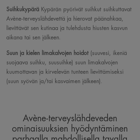
Suihkukypärä
Kypärän pyörivät suihkut suihkuttavat
Avène-terveyslähdevettä ja hierovat päänahkaa,
lievittävät sen kutinaa ja tulehdusta hiusten kasvun
aikana tai sen jälkeen.
Suun ja kielen limakalvojen hoidot
(suuvesi, ikeniä
suojaava suihku, suusuihke) suun limakalvojen
kuumottavan ja kirvelevän tunteen lievittämiseksi
(suun syövän ja/tai kasvaimen jälkeen).
Avène-terveyslähdeveden
ominaisuuksien hyödyntäminen
parhaalla mahdollisella tavalla