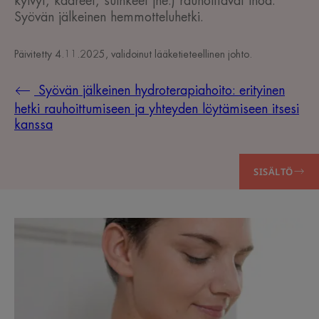
kylvyt, kääreet, suihkeet jne.) rauhoittavat ihoa.
Syövän jälkeinen hemmotteluhetki.
Päivitetty
4.11.2025
, validoinut
lääketieteellinen johto
.
Syövän jälkeinen hydroterapiahoito: erityinen
hetki rauhoittumiseen ja yhteyden löytämiseen itsesi
kanssa
SISÄLTÖ