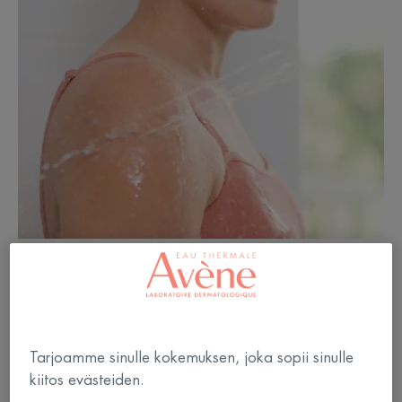
Räätälöidyt hydroterapiahoidot
Tarjoamme sinulle kokemuksen, joka sopii sinulle
Terapeuttisesti käytettynä Avène-terveyslähdevesi
kiitos evästeiden.
lievittää kutinaa, ihon kuivuutta, punoitusta ja