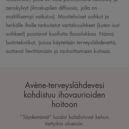
aerokylvyt (ilmakuplien diffuusio, jolla on
maltillisempi vaikutus). Monitehoiset suihkut ja
herkälle iholle tarkoitetut vartalosuihkeet (kuten isot
suihkeet) poistavat kuollutta ihosolukkoa. Nämä
hoitotekniikat, joissa käytetään terveyslähdevettä,
auttavat lievittämään ja rauhoittamaan kutinaa.
Avène-terveyslähdevesi
kohdistuu ihovaurioiden
hoitoon
”Täydentävät” hoidot kohdistuvat kehon
tiettyihin alueisiin.