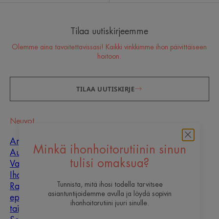
Tilaa uutiskirjeemme
Olemme aina tavoitettavissasi! Kaikki vinkkimme ihon päivittäiseen
hoitoon.
TILAA UUTISKIRJE
Neuvot
Arpien paraneminen
Minkä ihonhoitorutiinin sinun
Aurinko
tulisi omaksua?
Vauva
Ihon epäpuhtaudet
Tunnista, mitä ihosi todella tarvitsee
Rasvainen,
asiantuntijoidemme avulla ja löydä sopivin
epäpuhtauksiin
ihonhoitorutiini juuri sinulle.
taipuvainen iho