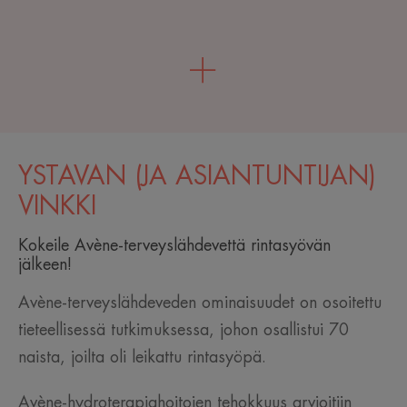
YSTÄVÄN (JA ASIANTUNTIJAN)
VINKKI
Kokeile Avène-terveyslähdevettä rintasyövän
jälkeen!
Avène-terveyslähdeveden ominaisuudet on osoitettu
tieteellisessä tutkimuksessa, johon osallistui 70
naista, joilta oli leikattu rintasyöpä.
Avène-hydroterapiahoitojen tehokkuus arvioitiin