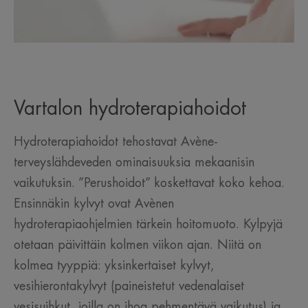
Vartalon hydroterapiahoidot
Hydroterapiahoidot tehostavat Avène-
terveyslähdeveden ominaisuuksia mekaanisin
vaikutuksin. ”Perushoidot” koskettavat koko kehoa.
Ensinnäkin kylvyt ovat Avènen
hydroterapiaohjelmien tärkein hoitomuoto. Kylpyjä
otetaan päivittäin kolmen viikon ajan. Niitä on
kolmea tyyppiä: yksinkertaiset kylvyt,
vesihierontakylvyt (paineistetut vedenalaiset
vesisuihkut, joilla on ihoa pehmentävä vaikutus) ja