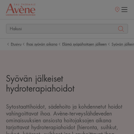
Myyntipisteet
Etusivu
Ihosi syövän aikana
Elämä syöpähoitojen jälkeen
Syövän jälkein
Syövän jälkeiset
hydroterapiahoidot
Sytostaattihoidot, sädehoito ja kohdennetut hoidot
vahingoittavat ihoa. Avène-terveyslähdeveden
ominaisuuksien ansiosta hoitojaksojen aikana
tarjottavat hydroterapiahoidot (hieronta, suihkut,