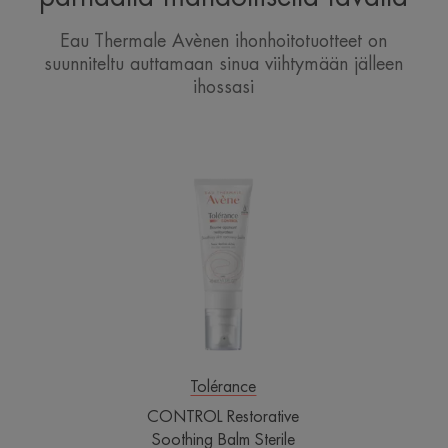
Eau Thermale Avènen ihonhoitotuotteet on
suunniteltu auttamaan sinua viihtymään jälleen
ihossasi
CONTROL
Restorative
Soothing
Balm
Sterile
Cosmetics®
Tolérance
CONTROL Restorative
Soothing Balm Sterile