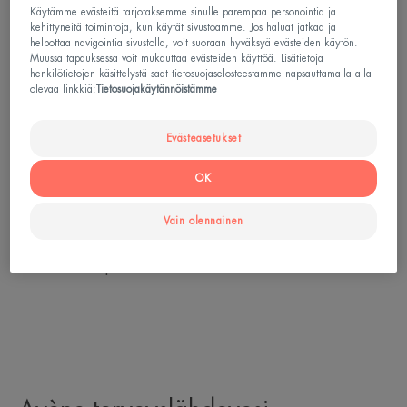
Käytämme evästeitä tarjotaksemme sinulle parempaa personointia ja
arpeutumista sekä hoitaa niin päänahkaa kuin
kehittyneitä toimintoja, kun käytät sivustoamme. Jos haluat jatkaa ja
helpottaa navigointia sivustolla, voit suoraan hyväksyä evästeiden käytön.
kynsiäkin. Kylpylämme lääkäri määrittelee sinulle
Muussa tapauksessa voit mukauttaa evästeiden käyttöä. Lisätietoja
henkilökohtaisen hoito-ohjelman, joka kestää
henkilötietojen käsittelystä saat tietosuojaselosteestamme napsauttamalla alla
olevaa linkkiä:
Tietosuojakäytännöistämme
keskimäärin puolitoista tuntia päivässä, tarpeidesi
ja tilanteesi mukaan. Kaikki hoidot toteutetaan
Evästeasetukset
yksilöllisesti lämminhenkisessä ja välittävässä
OK
ilmapiirissä. Moniammatillinen tiimi palvelee sinua:
hydroterapeutit, hydroesteetikot, hierojat ja
Vain olennainen
fysioterapeutit sekä ihotautilääkärit ja
sairaanhoitajat.