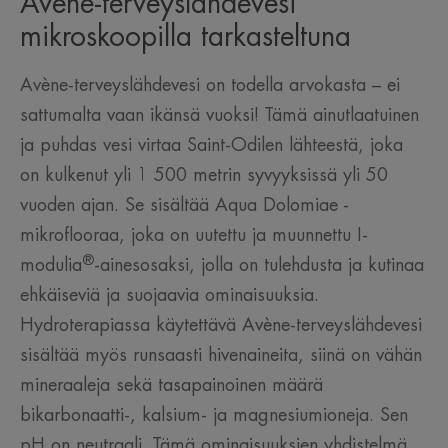
Avène-terveyslähdevesi
mikroskoopilla tarkasteltuna
Avène-terveyslähdevesi on todella arvokasta – ei
sattumalta vaan ikänsä vuoksi! Tämä ainutlaatuinen
ja puhdas vesi virtaa Saint-Odilen lähteestä, joka
on kulkenut yli 1 500 metrin syvyyksissä yli 50
vuoden ajan. Se sisältää Aqua Dolomiae -
mikroflooraa, joka on uutettu ja muunnettu I-
®
modulia
-ainesosaksi, jolla on tulehdusta ja kutinaa
ehkäiseviä ja suojaavia ominaisuuksia.
Hydroterapiassa käytettävä Avène-terveyslähdevesi
sisältää myös runsaasti hivenaineita, siinä on vähän
mineraaleja sekä tasapainoinen määrä
bikarbonaatti-, kalsium- ja magnesiumioneja. Sen
pH on neutraali. Tämä ominaisuuksien yhdistelmä