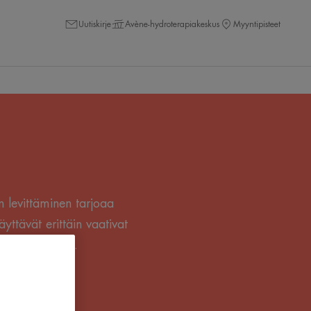
Uutiskirje
Avène-hydroterapiakeskus
Myyntipisteet
en levittäminen tarjoaa
ttävät erittäin vaativat
n turvallisesti.