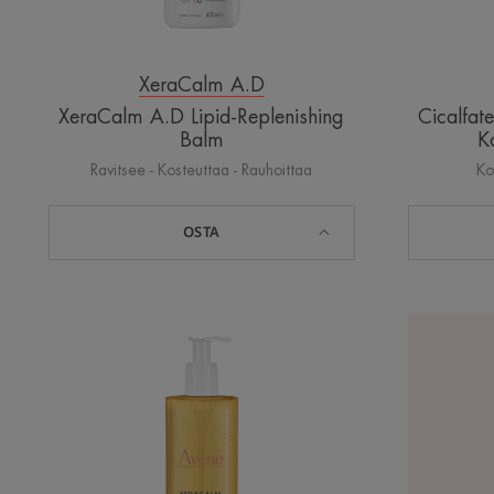
XeraCalm A.D
XeraCalm A.D Lipid-Replenishing
Cicalfat
Balm
K
Ravitsee - Kosteuttaa - Rauhoittaa
Ko
OSTA
XeraCalm
A.D
Lipid-
replenishing
cleansing
oil