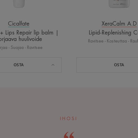
Cicalfate
XeraCalm A.D
e+ Lips Repair lip balm |
Lipid-Replenishing 
orjaava huulivoide
Ravitsee - Kosteuttaa - Rau
rjaa - Suojaa - Ravitsee
OSTA
OSTA
IHOSI