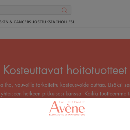
SKIN & CANCER
SUOSITUKSIA IHOLLESI
Kosteuttavat hoitotuotteet
a iho, vauvoille tarkoitettu kosteusvoide auttaa. Lisäksi s
yhteiseen hetkeen pikkuisesi kanssa. Kaikki tuotteemme täy
ttävyysvaatimukset, joten voit kosteuttaa vauvasi ihoa täysi