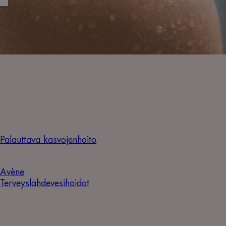
Palauttava kasvojenhoito
Avène
Terveyslähdevesihoidot