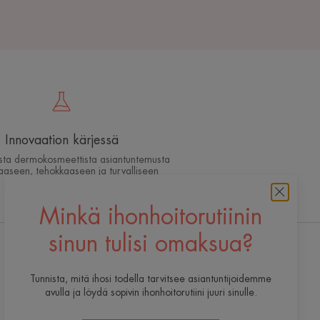
Innovaation kärjessä
ista dermokosmeettista asiantuntemusta
aaseen, tehokkaaseen ja turvalliseen
ihonhoitoon
Minkä ihonhoitorutiinin
sinun tulisi omaksua?
Tilaa uutiskirjeemme
Tunnista, mitä ihosi todella tarvitsee asiantuntijoidemme
Olemme aina tavoitettavissasi! Kaikki
avulla ja löydä sopivin ihonhoitorutiini juuri sinulle.
vinkkimme ihon päivittäiseen hoitoon.