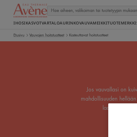
IHOSI
KASVOT
VARTALO
AURINKO
VAUVA
MEIKKI
TUOTEMERKKI
Etusivu
Vauvojen hoitotuotteet
Kosteuttavat hoitotuotteet
Jos vauvallasi on kuiv
mahdollisuuden hellään 
laatu- ja siede