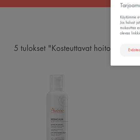
Tarjoamm
Käytämme evä
Jos haluat ja
mukauttaa evä
olevaa linkki
5 tulokset "Kosteuttavat hoitotuotteet"
Eväste
XeraCalm
A.D
Lipid-
Replenishing
Balm