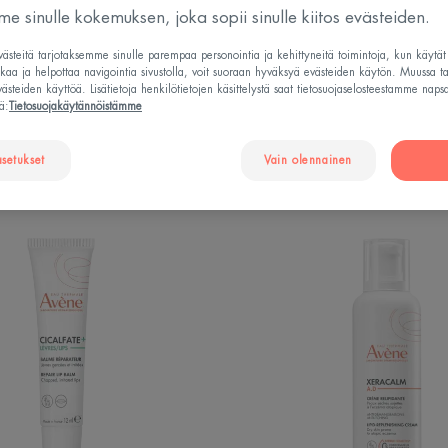
e sinulle kokemuksen, joka sopii sinulle kiitos evästeiden.
steitä tarjotaksemme sinulle parempaa personointia ja kehittyneitä toimintoja, kun käytä
Vartalonhoidon tarve
Tuotetyyppi
tkaa ja helpottaa navigointia sivustolla, voit suoraan hyväksyä evästeiden käytön. Muussa t
steiden käyttöä. Lisätietoja henkilötietojen käsittelystä saat tietosuojaselosteestamme naps
ä:
Tietosuojakäytännöistämme
asetukset
Vain olennainen
Cicalfate+
Lipid-
Lips
Repleni
Repair
Cream
lip
balm
|
Korjaava
huulivoide