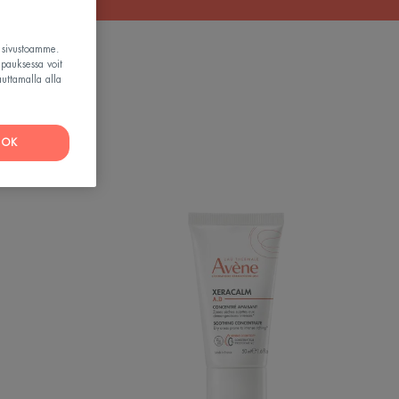
t sivustoamme.
apauksessa voit
auttamalla alla
OK
XeraCalm
shing
A.D
Soothing
Concentrate