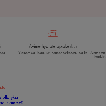
i
Avène-hydroterapiakeskus
ihoa
Yksinomaan ihotautien hoitoon tarkoitettu paikka
Ainutlaatu
laadukk
stä
o olla yksi
ottajistamme?