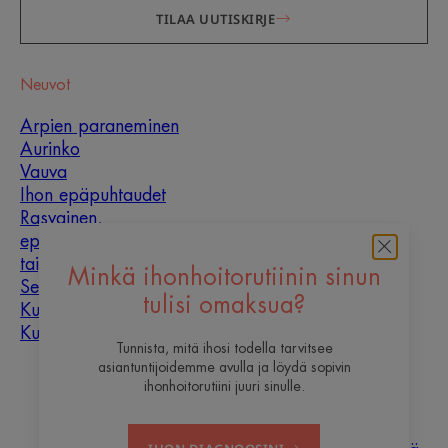
TILAA UUTISKIRJE
Neuvot
Arpien paraneminen
Aurinko
Vauva
Ihon epäpuhtaudet
Rasvainen,
epäpuhtauksiin
taipuvainen iho
Minkä ihonhoitorutiinin sinun
Sekaiho
tulisi omaksua?
Kuiva iho
Kuivuus ja kuivuminen
Tunnista, mitä ihosi todella tarvitsee
asiantuntijoidemme avulla ja löydä sopivin
Tietoa meistä
ihonhoitorutiini juuri sinulle.
Haluaisitko olla yksi
Ota
Usein