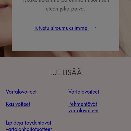
Työskentelemme paremman huomisen
eteen joka päivä.
Tutustu sitoumuksiimme
LUE LISÄÄ
Vartalovoiteet
Vartalovoiteet
Käsivoiteet
Pehmentävät
vartalovoiteet
Lipidejä täydentävät
vartalonhoitotuotteet