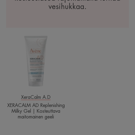
vesihukkaa.
XERACALM
AD
Replenishing
Milky
Gel
|
Kosteuttava
maitomainen
geeli
XeraCalm A.D
XERACALM AD Replenishing
Milky Gel | Kosteuttava
maitomainen geeli