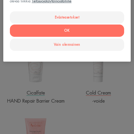
Cicalfate
Cicalfate
olevaa linkkiä:
Tietosuojakäytännöistämme
Absorbing Repair Spray
Cicalfate+ Repairing
Protective Cream
Evästeasetukset
HAND
-
OK
Repair
voide
Barrier
Vain olennainen
Cream
Cicalfate
Cold Cream
HAND Repair Barrier Cream
-voide
Gentle
Scrub