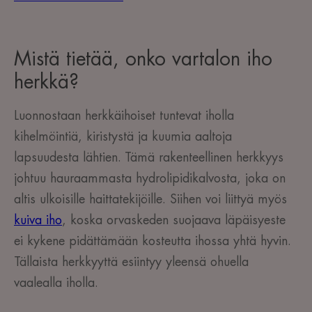
Mistä tietää, onko vartalon iho
herkkä?
Luonnostaan herkkäihoiset tuntevat iholla
kihelmöintiä, kiristystä
ja kuumia aaltoja
lapsuudesta lähtien. Tämä rakenteellinen herkkyys
johtuu hauraammasta hydrolipidikalvosta,
joka on
altis
ulkoisille haittatekijöille. Siihen voi liittyä myös
kuiva iho
, koska orvaskeden suojaava läpäisyeste
ei kykene pidättämään kosteutta ihossa yhtä hyvin.
Tällaista herkkyyttä esiintyy yleensä ohuella
vaalealla iholla.