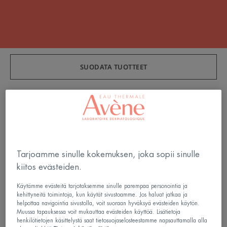
SUODATA TUOTTEET
6 tulokset "Ihonhoito herkälle iholle"
Absorbing
Cicalfate+
Repair
Repairing
Spray
Protective
Tarjoamme sinulle kokemuksen, joka sopii sinulle
Cream
kiitos evästeiden.
Käytämme evästeitä tarjotaksemme sinulle parempaa personointia ja
kehittyneitä toimintoja, kun käytät sivustoamme. Jos haluat jatkaa ja
helpottaa navigointia sivustolla, voit suoraan hyväksyä evästeiden käytön.
Muussa tapauksessa voit mukauttaa evästeiden käyttöä. Lisätietoja
henkilötietojen käsittelystä saat tietosuojaselosteestamme napsauttamalla alla