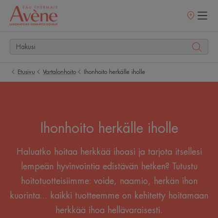
Myyntipisteet
Etusivu
Vartalonhoito
Ihonhoito herkälle iholle
Ihonhoito herkälle iholle
Haluatko hoitaa herkkää ihoasi ja tarjota itsellesi
lempeän hyvinvointia edistävän hetken? Tutustu
hoitotuotteisiimme: voide, naamio, herkän ihon
kuorinta... kaikki tuotteemme on kehitetty hoitamaan
herkkää ihoa hellävaraisesti.