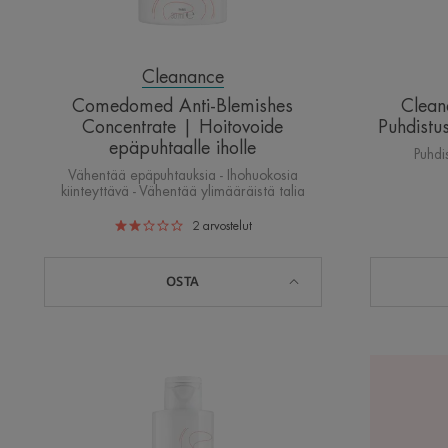
Cleanance
Comedomed Anti-Blemishes
Clean
Concentrate | Hoitovoide
Puhdistus
epäpuhtaalle iholle
Puhdi
Vähentää epäpuhtauksia - Ihohuokosia
kiinteyttävä - Vähentää ylimääräistä talia
2
arvostelut
OSTA
HYDRA
Soothing
Cleansing
Cream