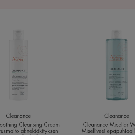
HYDRA
Cleana
Soothing
Micella
Cleansing
Water
Cream
|
|
Miselliv
Puhdistusmaito
epäpuht
aknelääkityksen
iholle
kuivattamalle
iholle
Cleanance
Cleanance
othing Cleansing Cream
Cleanance Micellar W
tusmaito aknelääkityksen
Misellivesi epäpuhtaall