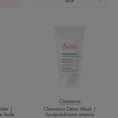
OSTA
nce
Cleanance
r
Detox
Mask
|
esi
Syväpuhdistava
aalle
naamio
epäpuhtaalle
iholle
Cleanance
ater |
Cleanance Detox Mask |
e iholle
Syväpuhdistava naamio