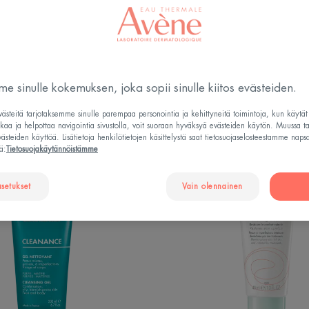
Vaikutukset kasvoihin
Tuotetyyppi
Kasvojen ihotyypit
e sinulle kokemuksen, joka sopii sinulle kiitos evästeiden.
steitä tarjotaksemme sinulle parempaa personointia ja kehittyneitä toimintoja, kun käytä
tkaa ja helpottaa navigointia sivustolla, voit suoraan hyväksyä evästeiden käytön. Muussa t
steiden käyttöä. Lisätietoja henkilötietojen käsittelystä saat tietosuojaselosteestamme naps
ä:
Tietosuojakäytännöistämme
Cleanance
Cleana
Cleansing
HYDRA
asetukset
Gel
Vain olennainen
Soothin
|
Cream
Puhdistusgeeli
epäpuhtaalle
iholle