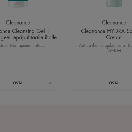
Cleanance
Cleanance
ance Cleansing Gel |
Cleanance HYDRA So
geeli epäpuhtaalle iholle
Cream
staa - Mattapinnan jättävä
Auttaa ihon suojakerrosta - Ra
Ravitsee
OSTA
OSTA