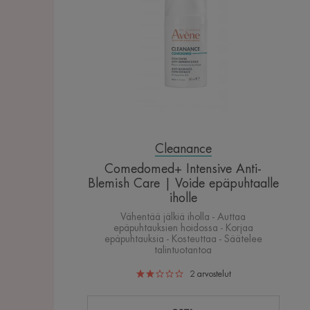
Care
|
Voide
epäpuhtaalle
iholle
Cleanance
Comedomed+ Intensive Anti-
Blemish Care | Voide epäpuhtaalle
iholle
Vähentää jälkiä iholla - Auttaa
epäpuhtauksien hoidossa - Korjaa
epäpuhtauksia - Kosteuttaa - Säätelee
talintuotantoa
2
arvostelut