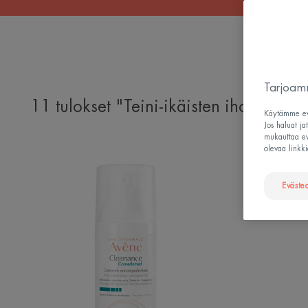
Tarjoamm
11 tulokset "Teini-ikäisten ihonhoito"
Käytämme evä
Jos haluat ja
mukauttaa evä
olevaa linkki
Comedomed
Anti-
Blemishes
Eväste
Concentrate
|
Hoitovoide
epäpuhtaalle
iholle