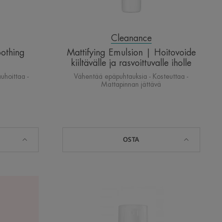
Cleanance
othing
Mattifying Emulsion | Hoitovoide
kiiltävälle ja rasvoittuvalle iholle
uhoittaa -
Vähentää epäpuhtauksia - Kosteuttaa -
Mattapinnan jättävä
OSTA
Comedomed+
Intensive
Anti-
Blemish