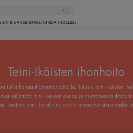
SKIN & CANCER
SUOSITUKSIA IHOLLESI
Teini-ikäisten ihonhoito
 tulisi hoitaa ihonhoitotuotteilla. Tutustu teini-ikäisten ihol
ka vähentää teini-ikäisten aknea ja murrosiässä ilmaantu
an käyttää teini-ikäisille reseptillä määrätyn aknehoidon o