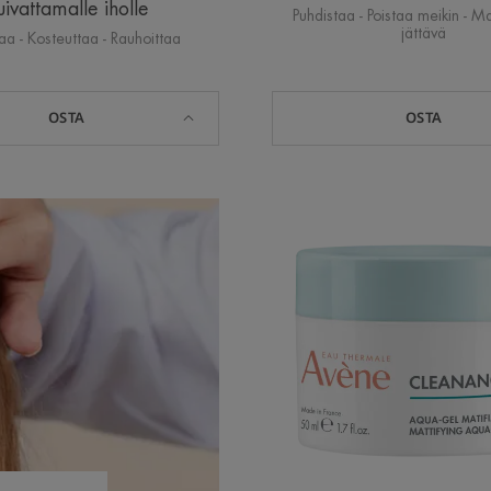
uivattamalle iholle
Puhdistaa - Poistaa meikin - M
jättävä
aa - Kosteuttaa - Rauhoittaa
OSTA
OSTA
Mattify
Aqua-
Gel
|
Geelim
kasvovo
epäpuht
iholle