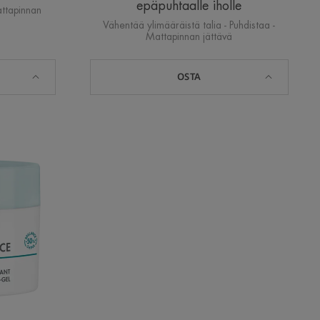
epäpuhtaalle iholle
attapinnan
Vähentää ylimääräistä talia - Puhdistaa -
Mattapinnan jättävä
OSTA
ing
äinen
ide
aalle