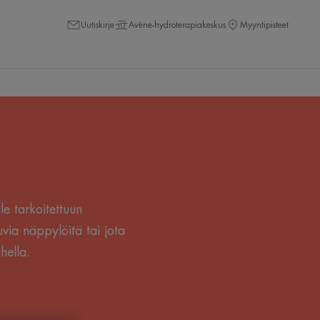
Uutiskirje
Avène-hydroterapiakeskus
Myyntipisteet
le tarkoitettuun
via näppylöitä tai jota
hella.