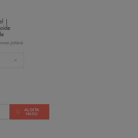
el |
oide
le
innan jättävä
ALOITA
HAKU