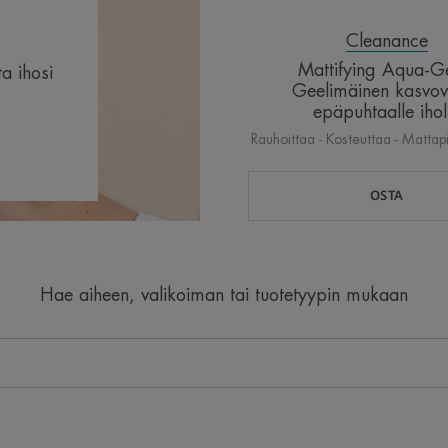
Cleanance
Mattifying Aqua-G
a ihosi
Geelimäinen kasvov
epäpuhtaalle ihol
Rauhoittaa - Kosteuttaa - Mattap
OSTA
Hae aiheen, valikoiman tai tuotetyypin mukaan