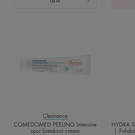
OSTA
COMEDOMED
PEELING
Intensive
spot
breakout
cream
Cleanance
COMEDOMED PEELING Intensive
HYDRA So
spot breakout cream
| Puhdis