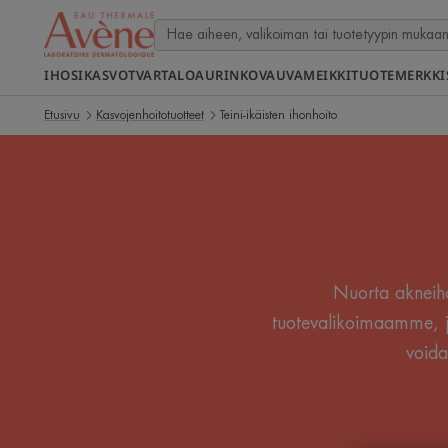
IHOSI
KASVOT
VARTALO
AURINKO
VAUVA
MEIKKI
TUOTEMERKKI
Etusivu
Kasvojenhoitotuotteet
Teini-ikäisten ihonhoito
Nuorta akneihoa
tuotevalikoimaamme, jo
voida