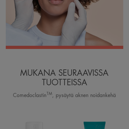
MUKANA SEURAAVISSA
TUOTTEISSA
TM
Comedoclastin
, pysäytä aknen noidankehä
Comedomed
Cleanance
Anti-
Cleansing