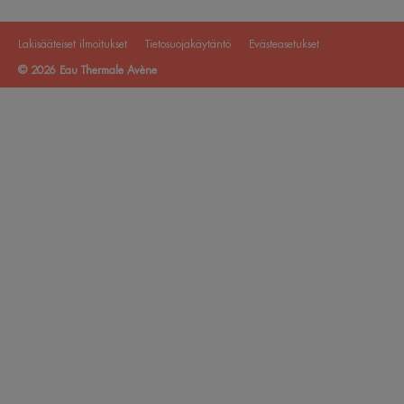
Lakisääteiset ilmoitukset
Tietosuojakäytäntö
Evästeasetukset
© 2026 Eau Thermale Avène