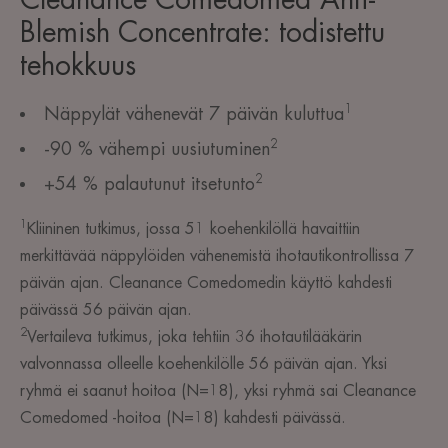
Blemish Concentrate: todistettu
tehokkuus
1
Näppylät vähenevät 7 päivän kuluttua
2
-90 % vähempi uusiutuminen
2
+54 % palautunut itsetunto
1
Kliininen tutkimus, jossa 51 koehenkilöllä havaittiin
merkittävää näppylöiden vähenemistä ihotautikontrollissa 7
päivän ajan. Cleanance Comedomedin käyttö kahdesti
päivässä 56 päivän ajan.
2
Vertaileva tutkimus, joka tehtiin 36 ihotautilääkärin
valvonnassa olleelle koehenkilölle 56 päivän ajan. Yksi
ryhmä ei saanut hoitoa (N=18), yksi ryhmä sai Cleanance
Comedomed -hoitoa (N=18) kahdesti päivässä.