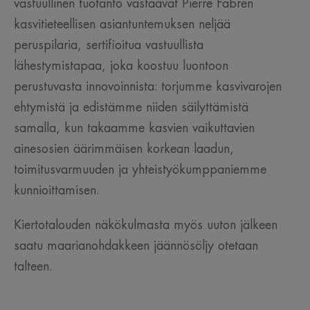
vastuullinen tuotanto vastaavat Pierre Fabren
kasvitieteellisen asiantuntemuksen neljää
peruspilaria, sertifioitua vastuullista
lähestymistapaa, joka koostuu luontoon
perustuvasta innovoinnista: torjumme kasvivarojen
ehtymistä ja edistämme niiden säilyttämistä
samalla, kun takaamme kasvien vaikuttavien
ainesosien äärimmäisen korkean laadun,
toimitusvarmuuden ja yhteistyökumppaniemme
kunnioittamisen.
Kiertotalouden näkökulmasta myös uuton jälkeen
saatu maarianohdakkeen jäännösöljy otetaan
talteen.