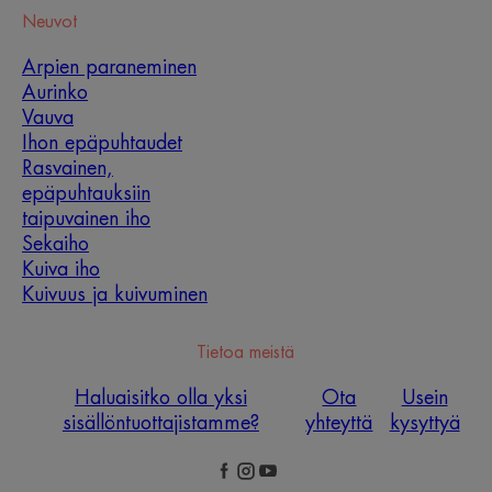
Neuvot
Arpien paraneminen
Aurinko
Vauva
Ihon epäpuhtaudet
Rasvainen,
epäpuhtauksiin
taipuvainen iho
Sekaiho
Kuiva iho
Kuivuus ja kuivuminen
Tietoa meistä
Haluaisitko olla yksi
Ota
Usein
sisällöntuottajistamme?
yhteyttä
kysyttyä