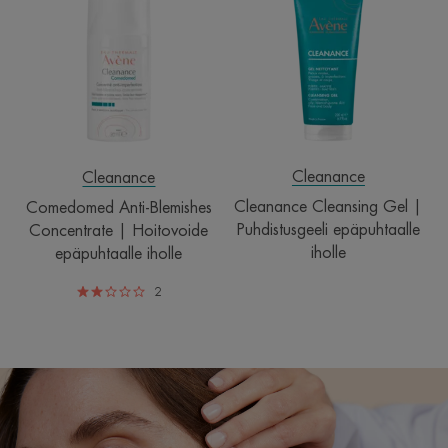
Blemishes
Gel
Concentrate
|
|
Puhdistusgeeli
Hoitovoide
epäpuhtaalle
epäpuhtaalle
iholle
iholle
Cleanance
Cleanance
Cleanance Cleansing Gel |
Comedomed Anti-Blemishes
Puhdistusgeeli epäpuhtaalle
Concentrate | Hoitovoide
iholle
epäpuhtaalle iholle
2