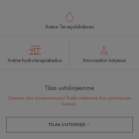
Avène Terveyslähdevesi
Avène-hydroterapiakeskus
Innovaation kärjessä
Tilaa uutiskirjeemme
Olemme aina tavoitettavissasi! Kaikki vinkkimme ihon päivittäiseen
hoitoon.
TILAA UUTISKIRJE