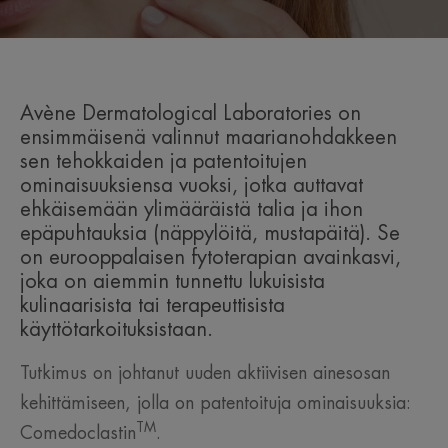
Avène Dermatological Laboratories on
ensimmäisenä valinnut maarianohdakkeen
sen tehokkaiden ja patentoitujen
ominaisuuksiensa vuoksi, jotka auttavat
ehkäisemään ylimääräistä talia ja ihon
epäpuhtauksia (näppylöitä, mustapäitä). Se
on eurooppalaisen fytoterapian avainkasvi,
joka on aiemmin tunnettu lukuisista
kulinaarisista tai terapeuttisista
käyttötarkoituksistaan.
Tutkimus on johtanut uuden aktiivisen ainesosan
kehittämiseen, jolla on patentoituja ominaisuuksia:
TM
Comedoclastin
.