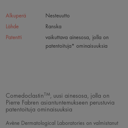
Alkuperä
Nesteuutto
Lähde
Ranska
Patentti
vaikuttava ainesosa, jolla on
patentoituja* ominaisuuksia
TM
Comedoclastin
, uusi ainesosa, jolla on
Pierre Fabren asiantuntemukseen perustuvia
patentoituja ominaisuuksia
Avène Dermatological Laboratories on valmistanut