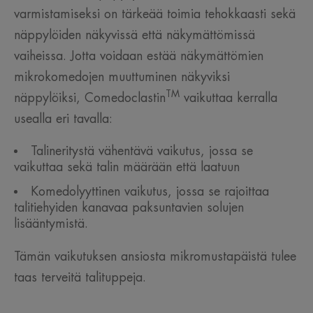
varmistamiseksi on tärkeää toimia tehokkaasti sekä
näppylöiden näkyvissä että näkymättömissä
vaiheissa. Jotta voidaan estää näkymättömien
mikrokomedojen muuttuminen näkyviksi
TM
näppylöiksi, Comedoclastin
vaikuttaa kerralla
usealla eri tavalla:
Talineritystä vähentävä vaikutus, jossa se
vaikuttaa sekä talin määrään että laatuun
Komedolyyttinen vaikutus, jossa se rajoittaa
talitiehyiden kanavaa paksuntavien solujen
lisääntymistä.
Tämän vaikutuksen ansiosta mikromustapäistä tulee
taas terveitä talituppeja.