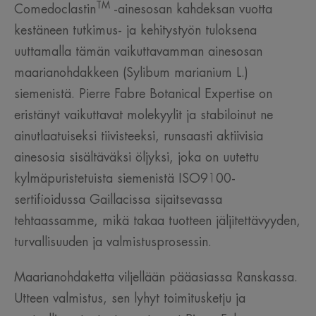
TM
Comedoclastin
-ainesosan kahdeksan vuotta
kestäneen tutkimus- ja kehitystyön tuloksena
uuttamalla tämän vaikuttavamman ainesosan
maarianohdakkeen (Sylibum marianium L.)
siemenistä. Pierre Fabre Botanical Expertise on
eristänyt vaikuttavat molekyylit ja stabiloinut ne
ainutlaatuiseksi tiivisteeksi, runsaasti aktiivisia
ainesosia sisältäväksi öljyksi, joka on uutettu
kylmäpuristetuista siemenistä ISO9100-
sertifioidussa Gaillacissa sijaitsevassa
tehtaassamme, mikä takaa tuotteen jäljitettävyyden,
turvallisuuden ja valmistusprosessin.
Maarianohdaketta viljellään pääasiassa Ranskassa.
Utteen valmistus, sen lyhyt toimitusketju ja