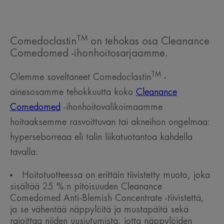
TM
Comedoclastin
on tehokas osa Cleanance
Comedomed -ihonhoitosarjaamme.
TM
Olemme soveltaneet Comedoclastin
-
ainesosamme tehokkuutta koko
Cleanance
Comedomed
-ihonhoitovalikoimaamme
hoitaaksemme rasvoittuvan tai akneihon ongelmaa:
hyperseborreaa eli talin liikatuotantoa kahdella
tavalla:
Hoitotuotteessa on erittäin tiivistetty muoto, joka
sisältää 25 %:n pitoisuuden Cleanance
Comedomed Anti-Blemish Concentrate -tiivistettä,
ja se vähentää näppylöitä ja mustapäitä sekä
rajoittaa niiden uusiutumista, jotta näppylöiden