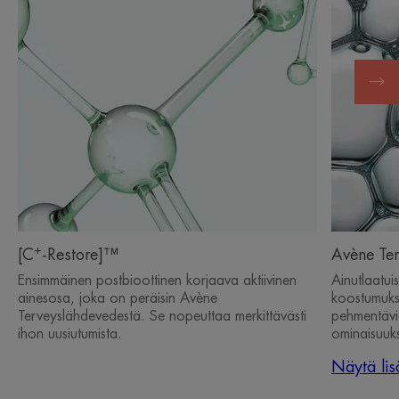
+
[C
-Restore]™
Avène Ter
Ensimmäinen postbioottinen korjaava aktiivinen
Ainutlaatui
ainesosa, joka on peräisin Avène
koostumukse
Terveyslähdevedestä. Se nopeuttaa merkittävästi
pehmentäviä
ihon uusiutumista.
ominaisuuks
Näytä lis