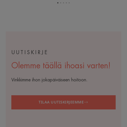
Siirry
Siirry
Siirry
Siirry
Siirry
kohteeseen
kohteeseen
kohteeseen
kohteeseen
kohteeseen
1
2
3
4
5
UUTISKIRJE
Olemme täällä ihoasi varten!
Vinkkimme ihon jokapäiväiseen hoitoon.
TILAA UUTISKIRJEEMME