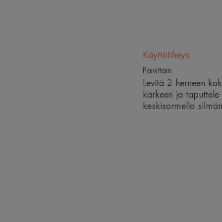
Käyttötiheys
Päivittäin
Levitä 2 herneen k
kärkeen ja taputtele 
keskisormella silmän