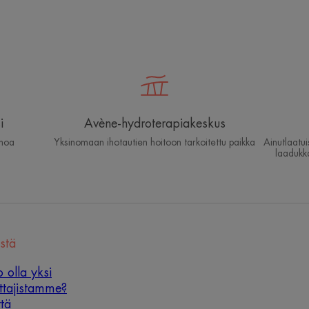
i
Avène-hydroterapiakeskus
ihoa
Yksinomaan ihotautien hoitoon tarkoitettu paikka
Ainutlaatu
laadukk
stä
o olla yksi
ottajistamme?
tä