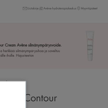
Uutiskirje
Avène-hydroterapiakeskus
Myyntipisteet
ur Cream Avène silmänympärysvoide.
taa herkkää silmänympärysihoa ja soveltuu
lle iholle. Hajusteeton
iels
g Eye Contour