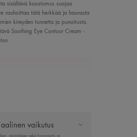
ita sisältävä koostumus suojaa
e rauhoittaa tätä herkkää ja haurasta
ien kireyden tunnetta ja punoitusta.
ltävä Soothing Eye Contour Cream -
ton.
IANTUNTIJALTAMME
 joka hoitaa ja
iaalinen vaikutus
a herkkää
an, ravintolisien sekä hyvinvointi- ja