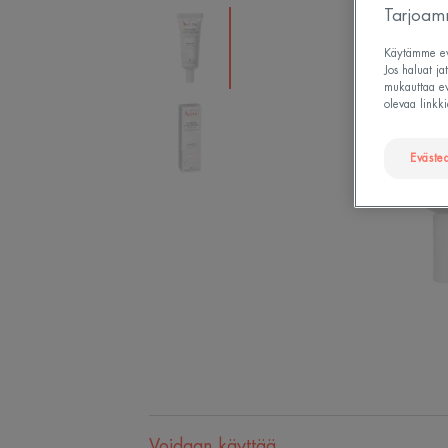
Tarjoamm
Käytämme evä
Jos haluat ja
mukauttaa evä
olevaa linkki
Eväste
Voidaan käyttää