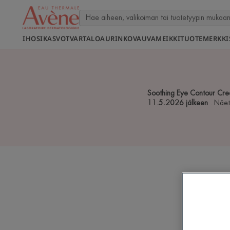
IHOSI
KASVOT
VARTALO
AURINKO
VAUVA
MEIKKI
TUOTEMERKKI
Soothing Eye Contour Crea
11.5.2026 jälkeen
. Näet