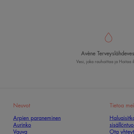
Avène Terveyslähdeves
Vesi, joka rauhoittaa ja Hoitaa 
Neuvot
Tietoa mei
Arpien paraneminen
Haluaisitk
Aurinko
sisällöntu
Vauva
Ota yhteyt