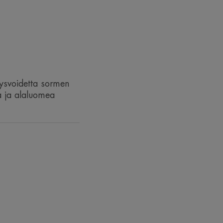
rysihoa ja silmäluomia.
ysvoidetta sormen
la ja alaluomea