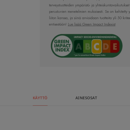
silmänympärysi
terveystuotteiden ympäristö- ja yhteiskuntavaikutuk
perustuvien menetelmien mukaisesti. Se on kehitetty y
herkän ihon e
liiton kanssa, ja siinä arvioidaan tuotteita yli 50 kri
entisestään!
Lue lisää Green Impact Indexist
Etu
Erittäin rauhoittava voide, joka vähentää
herkällä silmänympärysalueen iholla. S
alttiille silmänympärysiholle.
KÄYTTÖ
AINESOSAT
Edut
• RAUHOITTAA Avène Terveyslähdevede
• VÄHENTÄÄ TURVOTUSTA ja helpottaa 