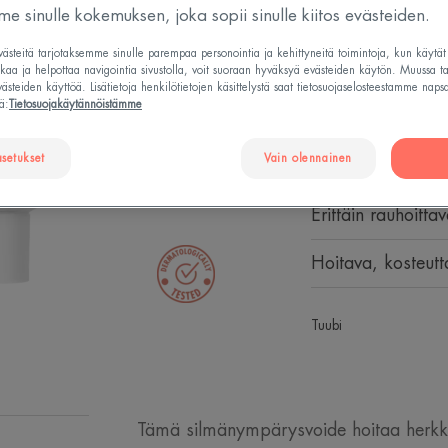
e sinulle kokemuksen, joka sopii sinulle kiitos evästeiden.
Pysyvä
steitä tarjotaksemme sinulle parempaa personointia ja kehittyneitä toimintoja, kun käytä
Rauhoittaa - Kost
tkaa ja helpottaa navigointia sivustolla, voit suoraan hyväksyä evästeiden käytön. Muussa t
steiden käyttöä. Lisätietoja henkilötietojen käsittelystä saat tietosuojaselosteestamme naps
ä:
Tietosuojakäytännöistämme
Rauhoittaa herkk
myös kaikkein her
asetukset
Vain olennainen
Erittäin rauhoitta
Hoitava, kosteutt
Tuubi
Tämä silmänympärysvoide hoitaa herkki