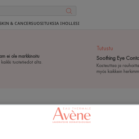
SKIN & CANCER
SUOSITUKSIA IHOLLESI
Tutustu
m ei ole markkinoitu
Soothing Eye Conto
 kaikki tuotetiedot alta.
Kosteuttaa ja rauhoit
myös kaikkein herkimmä
Les Essent
Soothin
Cream