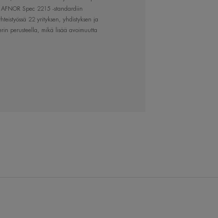
hoa huomioiden
set AFNOR Spec 2215 -standardiin
hteistyössä 22 yrityksen, yhdistyksen ja
rityistarpeet.
teerin perusteella, mikä lisää avoimuutta
 turvotusta sekä kiristävää tunnetta
opii erinomaisesti myös ihottuma-
n ominaisuuksien ansiosta.
kiristävää tunnetta.