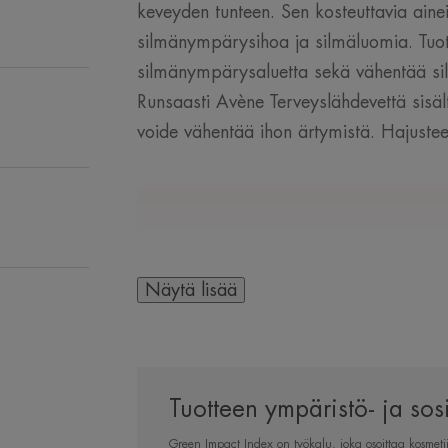
keveyden tunteen. Sen kosteuttavia aine
silmänympärysihoa ja silmäluomia. Tuot
silmänympärysaluetta sekä vähentää silm
Runsaasti Avène Terveyslähdevettä sisä
voide vähentää ihon ärtymistä. Hajustee
MUUTAMA SANA AS
Näytä lisää
Ihonhoitotuote,
Tuotteen ympäristö- ja sos
rauhoitta
Green Impact Index on työkalu, joka osoittaa kosmetiik