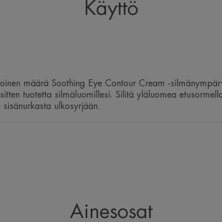
Käyttö
• KOSTEUTTAA sekä suojaa silmänympä
okoinen määrä Soothing Eye Contour Cream -silmänympär
sitten tuotetta silmäluomillesi. Silitä yläluomea etusormel
 sisänurkasta ulkosyrjään.
Ainesosat