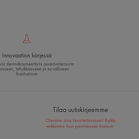
Innovaation kärjessä
ista dermokosmeettista asiantuntemusta
aaseen, tehokkaaseen ja turvalliseen
ihonhoitoon
Minkä ihonhoitorutiinin
sinun tulisi omaksua?
Tilaa uutiskirjeemme
Tunnista, mitä ihosi todella tarvitsee asiantuntijoidemme
Olemme aina tavoitettavissasi! Kaikki
avulla ja löydä sopivin ihonhoitorutiini juuri sinulle.
vinkkimme ihon päivittäiseen hoitoon.