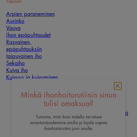
Neuvot
**In vitro -testi uudelleenrakennetulla epidermiksellä, joka on altistettu
sinivalolle – DNA:n hapettumisen määritys.
Arpien paraneminen
Aurinko
Vauva
Ihon epäpuhtaudet
Rasvainen,
epäpuhtauksiin
taipuvainen iho
Sekaiho
Kuiva iho
Kuivuus ja kuivuminen
Tietoa meistä
Minkä ihonhoitorutiinin sinun
tulisi omaksua?
Haluaisitko olla yksi
Ota
Usein
sisällöntuottajistamme?
yhteyttä
kysyttyä
Tunnista, mitä ihosi todella tarvitsee
asiantuntijoidemme avulla ja löydä sopivin
ihonhoitorutiini juuri sinulle.