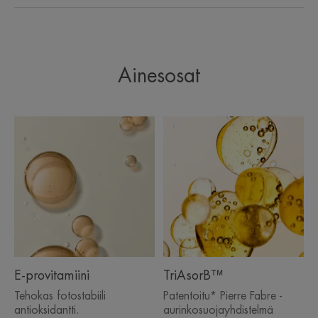
Ainesosat
MUUTAMA SANA
ASIANTUNTIJALTAMME
Aurinkosuoja, joka on suunniteltu
kaikkein aurinkoherkimmälle
iholle ja kaikkein voimakkaimpiin
auringonvalon olosuhteisiin.
E-provitamiini
TriAsorB™
Tehokas fotostabiili
Patentoitu* Pierre Fabre -
antioksidantti.
aurinkosuojayhdistelmä
Edut