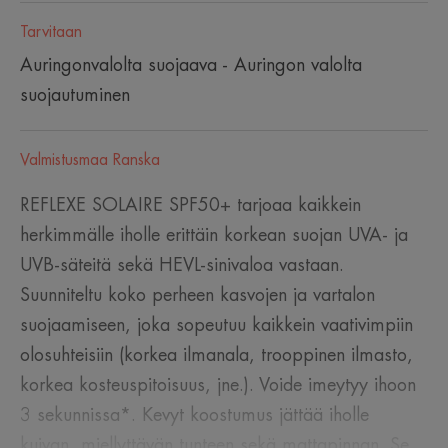
Tarvitaan
Auringonvalolta suojaava - Auringon valolta
suojautuminen
Valmistusmaa Ranska
REFLEXE SOLAIRE SPF50+ tarjoaa kaikkein
herkimmälle iholle erittäin korkean suojan UVA- ja
UVB-säteitä sekä HEVL-sinivaloa vastaan.
Suunniteltu koko perheen kasvojen ja vartalon
suojaamiseen, joka sopeutuu kaikkein vaativimpiin
olosuhteisiin (korkea ilmanala, trooppinen ilmasto,
korkea kosteuspitoisuus, jne.). Voide imeytyy ihoon
3 sekunnissa*. Kevyt koostumus jättää iholle
kuivan, miellyttävän tunteen sekä mattapinnan. Se