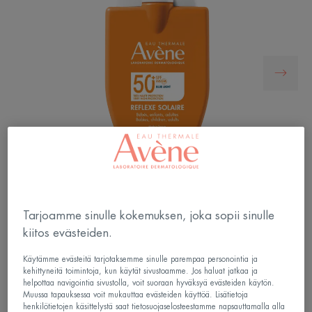
Tarjoamme sinulle kokemuksen, joka sopii sinulle
kiitos evästeiden.
Erittäin korkea SPF50+ suoja UVA- ja UVB-säteitä
sekä auringon sinivaloa vastaan. Sopii herkimmälle
Käytämme evästeitä tarjotaksemme sinulle parempaa personointia ja
iholle, kasvoille ja vartalolle. Taskukokoinen.
kehittyneitä toimintoja, kun käytät sivustoamme. Jos haluat jatkaa ja
helpottaa navigointia sivustolla, voit suoraan hyväksyä evästeiden käytön.
Sopii lasten, vauvojen ja aikuisten herkälle iholle.
Muussa tapauksessa voit mukauttaa evästeiden käyttöä. Lisätietoja
henkilötietojen käsittelystä saat tietosuojaselosteestamme napsauttamalla alla