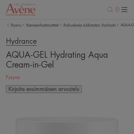
Myyntipisteet
Etusivu
Kasvojenhoitotuotteet
Ihohuokosia tukkimaton ihonhoito
AQUA-GE
Hydrance
AQUA-GEL Hydrating Aqua
Cream-in-Gel
Pysyvä
Kirjoita ensimmäinen arvostelu