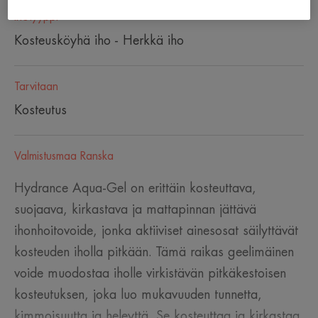
Ihotyyppi
Kosteusköyhä iho - Herkkä iho
Tarvitaan
Kosteutus
Valmistusmaa Ranska
Hydrance Aqua-Gel on erittäin kosteuttava,
suojaava, kirkastava ja mattapinnan jättävä
ihonhoitovoide, jonka aktiiviset ainesosat säilyttävät
kosteuden iholla pitkään. Tämä raikas geelimäinen
voide muodostaa iholle virkistävän pitkäkestoisen
kosteutuksen, joka luo mukavuuden tunnetta,
kimmoisuutta ja heleyttä. Se kosteuttaa ja kirkastaa