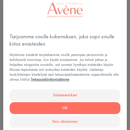
Kosteuttava
Virkistävä
Tarjoamme sinulle kokemuksen, joka sopii sinulle
Jättää mattapinnan
Detox
kiitos evästeiden.
Käytämme evästeitä tarjotaksemme sinulle parempaa personointia ja
Kattava ja monipuolinen ihonhoitotuote
kehittyneitä toimintoja, kun käytät sivustoamme. Jos haluat jatkaa ja
helpottaa navigointia sivustolla, voit suoraan hyväksyä evästeiden käytön.
Kosteuttava, virkistävä, jättää iholle mattapinnan.
Muussa tapauksessa voit mukauttaa evästeiden käyttöä. Lisätietoja
henkilötietojen käsittelystä saat tietosuojaselosteestamme napsauttamalla alla
olevaa linkkiä:
Tietosuojakäytännöistämme
Purkki
Purkki
50ml
Evästeasetukset
Voidaan käyttää
OK
Aikuisille
Vain olennainen