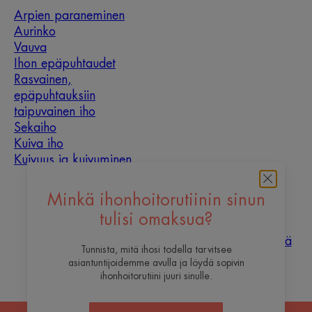
Arpien paraneminen
Aurinko
Vauva
Ihon epäpuhtaudet
Rasvainen,
epäpuhtauksiin
taipuvainen iho
Sekaiho
Kuiva iho
Kuivuus ja kuivuminen
Tietoa meistä
Minkä ihonhoitorutiinin sinun
tulisi omaksua?
Haluaisitko olla yksi
Ota
Usein
sisällöntuottajistamme?
yhteyttä
kysyttyä
Tunnista, mitä ihosi todella tarvitsee
asiantuntijoidemme avulla ja löydä sopivin
ihonhoitorutiini juuri sinulle.