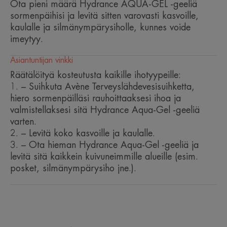
Ota pieni määrä Hydrance AQUA-GEL -geeliä
• KOSTEUTTAA ihoa ja jättää sille mattapinnan.
sormenpäihisi ja levitä sitten varovasti kasvoille,
• SUOJAA vapailta radikaaleilta.
kaulalle ja silmänympärysiholle, kunnes voide
• KIRKASTAA ihoa.
imeytyy.
Asiantuntijan vinkki
Räätälöityä kosteutusta kaikille ihotyypeille:
TEKSTUURI
1. – Suihkuta Avène Terveyslähdevesisuihketta,
hiero sormenpäilläsi rauhoittaaksesi ihoa ja
Tekstuurin edut
valmistellaksesi sitä Hydrance Aqua-Gel -geeliä
Täyteläinen geelivoide, joka imeytyy välittömästi ihoon
varten.
kosteuttaen sitä.
2. – Levitä koko kasvoille ja kaulalle.
3. – Ota hieman Hydrance Aqua-Gel -geeliä ja
Sisällön tuoksu
levitä sitä kaikkein kuivuneimmille alueille (esim.
Miellyttävä ja kevyt
posket, silmänympärysiho jne.).