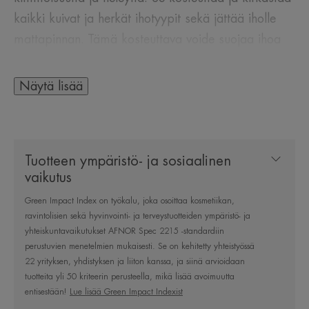
kaikki kuivat ja herkät ihotyypit sekä jättää iholle
mattapinnan. Tämä kosteuttava voide suojaa ihoa
päivittäisiltä haitallisilta ympäristötekijöiltä E-
vitamiinin esiasteen (Pre-tocopheryl)
Näytä lisää
antioksidanttisen vaikutuksen ansiosta. Yhdessä
myrttiuutteen kanssa se auttaa kirkastamaan ihoa.
Myös kurpitsaöljyä (Cucurbita Pepo seed oi)
Tuotteen ympäristö- ja sosiaalinen
sisältävä voide vähentää ihon kiiltoa ja pienentää
vaikutus
ihohuokosia.
Green Impact Index on työkalu, joka osoittaa kosmetiikan,
ravintolisien sekä hyvinvointi- ja terveystuotteiden ympäristö- ja
yhteiskuntavaikutukset AFNOR Spec 2215 -standardiin
perustuvien menetelmien mukaisesti. Se on kehitetty yhteistyössä
MUUTAMA SANA
22 yrityksen, yhdistyksen ja liiton kanssa, ja siinä arvioidaan
ASIANTUNTIJALTAMME
tuotteita yli 50 kriteerin perusteella, mikä lisää avoimuutta
entisestään!
Lue lisää Green Impact Indexist