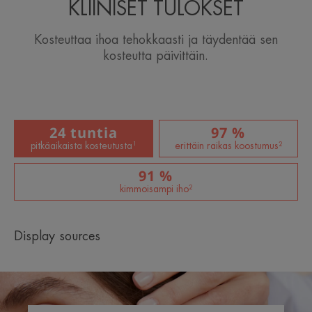
KLIINISET TULOKSET
Kosteuttaa ihoa tehokkaasti ja täydentää sen
kosteutta päivittäin.
24 tuntia
97 %
pitkäaikaista kosteutusta¹
erittäin raikas koostumus²
91 %
kimmoisampi iho²
Display sources