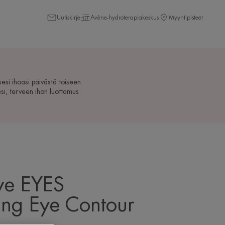
Uutiskirje
Avène-hydroterapiakeskus
Myyntipisteet
sesi ihoasi päivästä toiseen.
i, terveen ihon luottamus.
ve EYES
ng Eye Contour