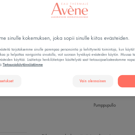
Cream
Pysyvä
Kirkastava - Elvyt
e sinulle kokemuksen, joka sopii sinulle kiitos evästeiden.
Tämä silmänympär
silmänympärysvoid
steitä tarjotaksemme sinulle parempaa personointia ja kehittyneitä toimintoja, kun käytä
raikkaammat ja s
tkaa ja helpottaa navigointia sivustolla, voit suoraan hyväksyä evästeiden käytön. Muussa t
steiden käyttöä. Lisätietoja henkilötietojen käsittelystä saat tietosuojaselosteestamme naps
ä:
Tietosuojakäytännöistämme
Ihoa silottava ja
asetukset
Vain olennainen
Puhdistava, tasoi
Pumppupullo