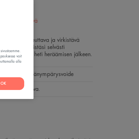
tävä - Virkistävä
ysihoa kosteuttava ja virkistävä
e tekee silmistäsi selvästi
t sivustoamme.
äteilevämmät heti heräämisen jälkeen.
apauksessa voit
auttamalla alla
 heleyttävä silmänympärysvoide
OK
ttava, kirkastava.