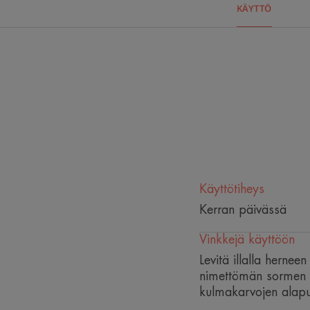
KÄYTTÖ
Käyttötiheys
Kerran päivässä
Vinkkejä käyttöön
Levitä illalla hern
nimettömän sormen kä
kulmakarvojen alapuo