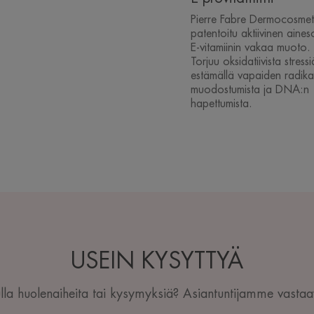
Pierre Fabre Dermocosmeti
patentoitu aktiivinen aines
E-vitamiinin vakaa muoto.
Torjuu oksidatiivista stressi
estämällä vapaiden radika
muodostumista ja DNA:n
hapettumista.
USEIN KYSYTTYÄ
la huolenaiheita tai kysymyksiä? Asiantuntijamme vastaav