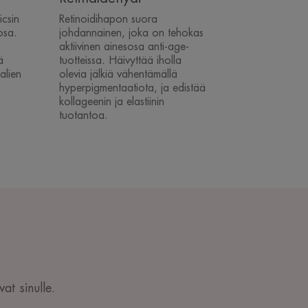
csin
Retinoidihapon suora
osa.
johdannainen, joka on tehokas
aktiivinen ainesosa anti-age-
ä
tuotteissa. Häivyttää iholla
alien
olevia jälkiä vähentämällä
hyperpigmentaatiota, ja edistää
kollageenin ja elastiinin
tuotantoa.
at sinulle.