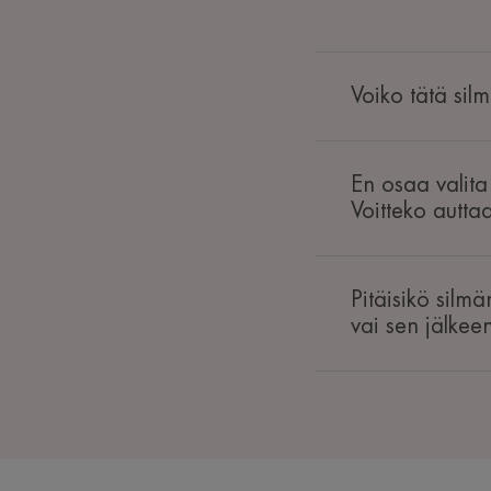
Voiko tätä sil
En osaa valita
Voitteko autta
Pitäisikö silm
vai sen jälkee