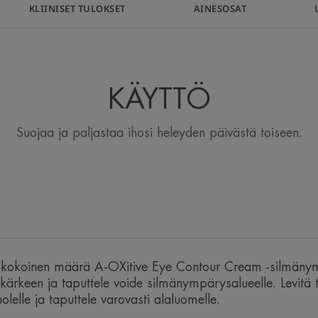
Silmänympärysvo
KLIINISET TULOKSET
AINESOSAT
heleyttää sil
virkistyneiksi ja
herät
KÄYTTÖ
Suojaa ja paljastaa ihosi heleyden päivästä toiseen.
Etu
Näkyvästi raikkaammat, säteilevämmät 
een kokoinen määrä A-OXitive Eye Contour Cream -silmäny
Edut
rkeen ja taputtele voide silmänympärysalueelle. Levitä t
• PUHDISTAA ihon vapaista radikaaleis
lelle ja taputtele varovasti alaluomelle.
• SILOTTAA juonteita.