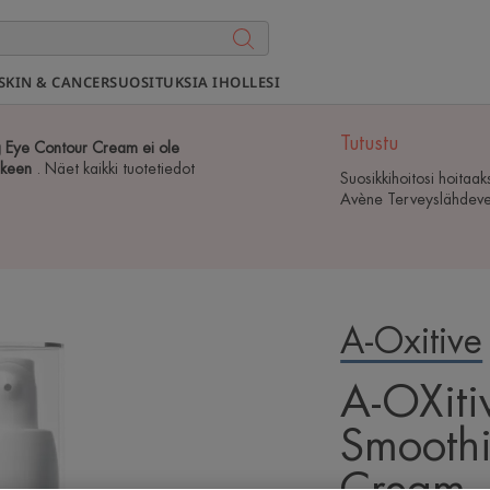
SKIN & CANCER
SUOSITUKSIA IHOLLESI
Tutustu
 Eye Contour Cream ei ole
lkeen
. Näet kaikki tuotetiedot
Suosikkihoitosi hoitaak
Avène Terveyslähdeves
A-Oxitive
A-OXiti
Smoothi