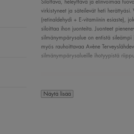
Silottava, heleyttävä ja elinvoimaa tuo
virkistyneet ja säteilevät heti herättyäsi
(retinaldehydi + E-vitamiinin esiaste), jo
siloittaa ihon juonteita. Juonteet pienen
silmänympärysalue on entistä sileämpi 
myös rauhoittavaa Avène Terveyslähdevet
silmänympärysalueille ihotyypistä riipp
Näytä lisää
MUUTAMA SANA AS