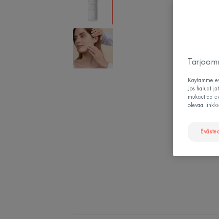
Tarjoamm
Käytämme evä
Jos haluat ja
mukauttaa evä
olevaa linkki
Eväste