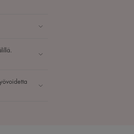
illä.
-yövoidetta