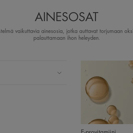
AINESOSAT
telmä vaikuttavia ainesosia, jotka auttavat torjumaan oksid
palauttamaan ihon heleyden.
E-provitamiini