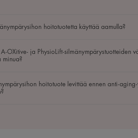
mänympärysihon hoitotuotetta käyttää aamulla?
 A-OXitive- ja PhysioLift-silmänympärystuotteiden väl
a minua?
änympärysihon hoitotuote levittää ennen anti-aging
n?