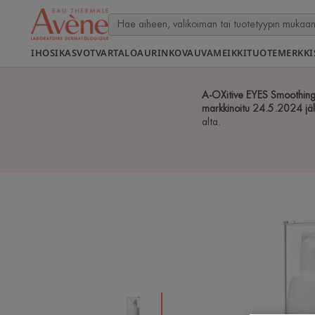
IHOSI
KASVOT
VARTALO
AURINKO
VAUVA
MEIKKI
TUOTEMERKKI
A-OXitive EYES Smoothing
markkinoitu 24.5.2024 jä
alta.