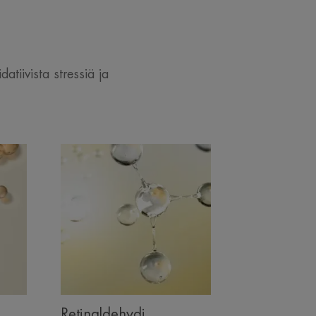
atiivista stressiä ja
Retinaldehydi