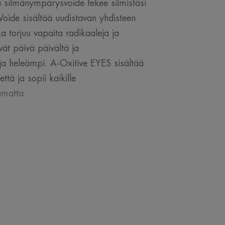
va silmänympärysvoide tekee silmistäsi
. Voide sisältää uudistavan yhdisteen
ka torjuu vapaita radikaaleja ja
evät päivä päivältä ja
ja heleämpi. A-Oxitive EYES sisältää
tä ja sopii kaikille
umatta.
IANTUNTIJALTAMME