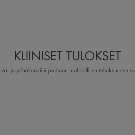
• SAA silmät säteileviksi ja raikkaiksi.
TEKSTUURI
Tekstuurin edut
KLIINISET TULOKSET
Raikas ja vesipitoinen
Sisällön tuoksu
ivä- ja yöhoitorutiini parhaan mahdollisen tehokkuuden v
Hajusteeton