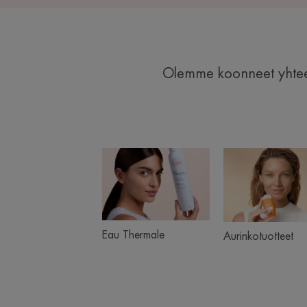
Olemme koonneet yhteen 
Eau
Aurin
Product
Thermale
ranges
slider
Eau Thermale
Aurinkotuotteet