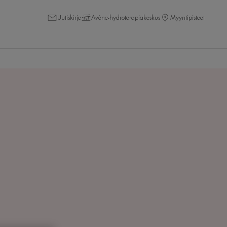
Uutiskirje
Avène-hydroterapiakeskus
Myyntipisteet