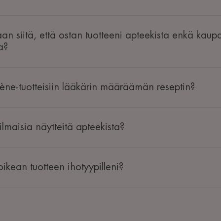
an siitä, että ostan tuotteeni apteekista enkä kaupa
a?
ène-tuotteisiin lääkärin määräämän reseptin?
lmaisia näytteitä apteekista?
ikean tuotteen ihotyypilleni?