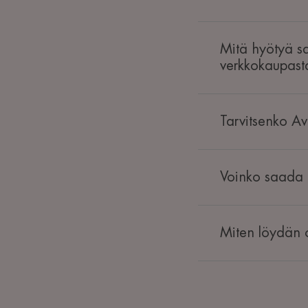
Mitä hyötyä sa
verkkokaupast
Tarvitsenko Av
Voinko saada i
Miten löydän o