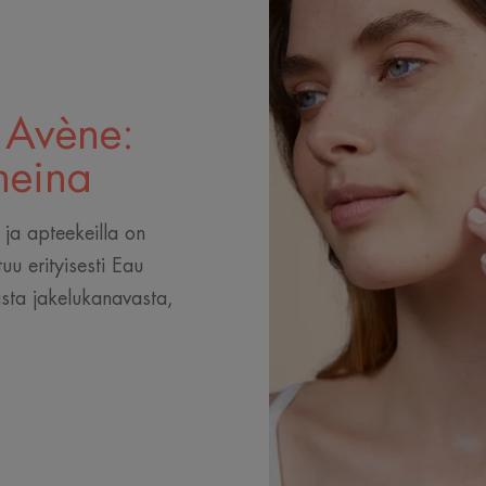
 Avène:
neina
ja apteekeilla on
uu erityisesti Eau
sta jakelukanavasta,