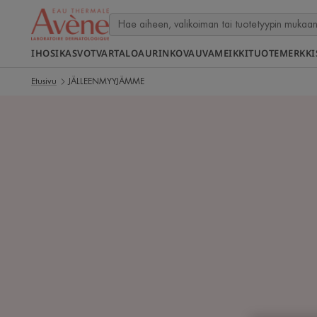
IHOSI
KASVOT
VARTALO
AURINKO
VAUVA
MEIKKI
TUOTEMERKKI
Etusivu
JÄLLEENMYYJÄMME