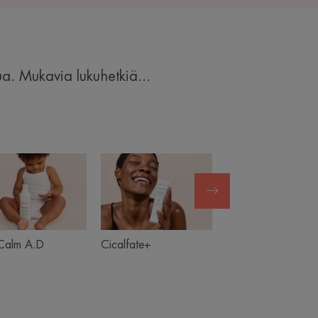
a. Mukavia lukuhetkiä...
XeraCalm
Cicalfate+
Hydra
A.D
Hydrance
Calm A.D
Cicalfate+