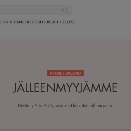
SKIN & CANCER
SUOSITUKSIA IHOLLESI
AVÈNE FINLAND
JÄLLEENMYYJÄMME
Päivitetty
9.6.2026
, validoinut
lääketieteellinen johto
.