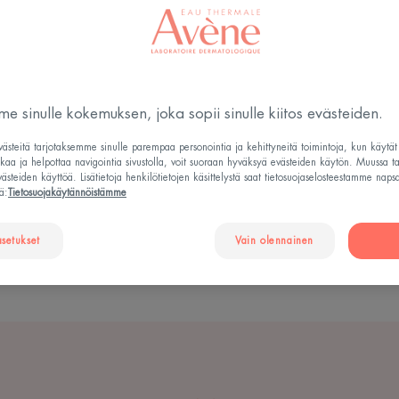
A
t jatkamaan tehtäväänsä ja haluamme jatkossakin 
e sinulle kokemuksen, joka sopii sinulle kiitos evästeiden.
.
steitä tarjotaksemme sinulle parempaa personointia ja kehittyneitä toimintoja, kun käytä
ut vahvat luottamussuhteet terveydenhuollon ammattilaisi
tkaa ja helpottaa navigointia sivustolla, voit suoraan hyväksyä evästeiden käytön. Muussa t
steiden käyttöä. Lisätietoja henkilötietojen käsittelystä saat tietosuojaselosteestamme naps
tahdon ansiota. Jotta voisimme vastata mahdollisimman hy
ä:
Tietosuojakäytännöistämme
nkilökunta on myös sinun kumppanisi päivittäisissä terve
asetukset
Vain olennainen
itäminen tarkoittaa, että voimme tarjota sinulle asiantun
vène -hoitotuotteen. Tehokas tapa olla aina lähellä ihoas