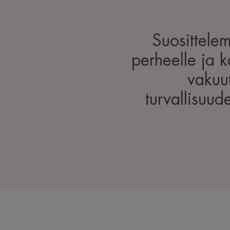
Suosittele
perheelle ja k
vakuu
turvallisuud