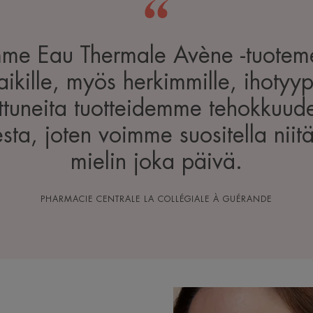
mme Eau Thermale Avène -tuotem
aikille, myös herkimmille, ihoty
ttuneita tuotteidemme tehokkuude
esta, joten voimme suositella niitä
mielin joka päivä.
PHARMACIE CENTRALE LA COLLÉGIALE À GUÉRANDE