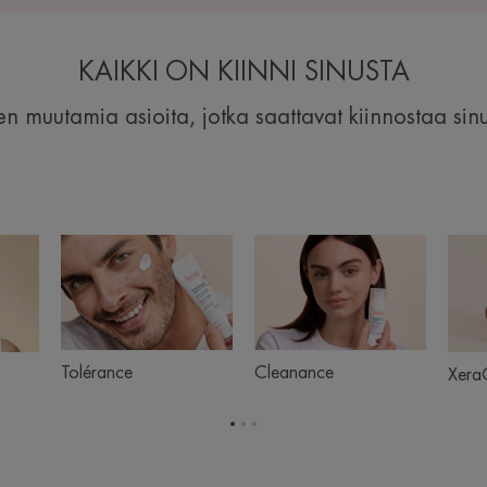
KAIKKI ON KIINNI SINUSTA
muutamia asioita, jotka saattavat kiinnostaa sinu
kotuotteet
Tolérance
Cleanance
Tolérance
Cleanance
Xera
Siirry
Siirry
Siirry
sivulle
sivulle
sivulle
1
2
3