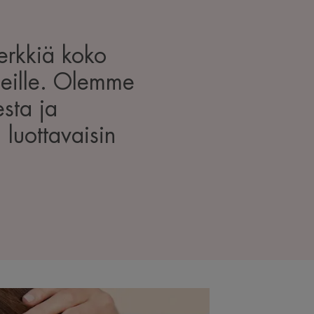
erkkiä koko
ypeille. Olemme
sta ja
 luottavaisin