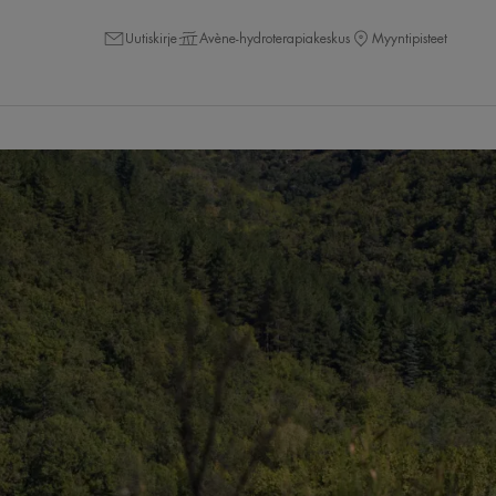
Uutiskirje
Avène-hydroterapiakeskus
Myyntipisteet