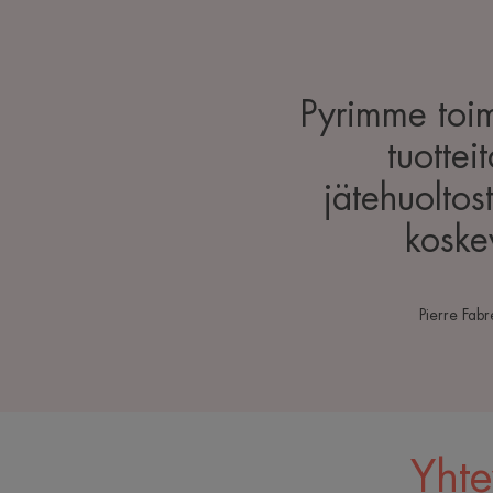
Pyrimme toim
tuottei
jätehuoltos
koske
Pierre Fabr
Yhte