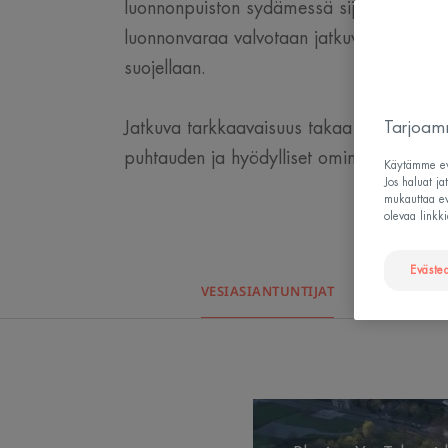
luonnonpuiston sydämessä sijaitsevaa ar
luonnonvaraa valvotaan jatkuvasti ja sen
suojellaan.
Jatkuva tarkkaavaisuus takaa Avène Terv
Tarjoamm
puhtauden ja hyödylliset ominaisuudet.
Käytämme evä
Jos haluat ja
mukauttaa evä
olevaa linkki
Eväste
VESIASIANTUNTIJAT
YM