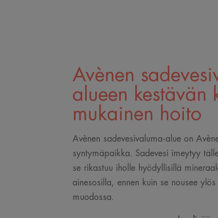
Avènen sadevesi
alueen kestävän 
mukainen hoito
Avènen sadevesivaluma-alue on Avène
syntymäpaikka. Sadevesi imeytyy tälle 
se rikastuu iholle hyödyllisillä mineraale
ainesosilla, ennen kuin se nousee ylös
muodossa.