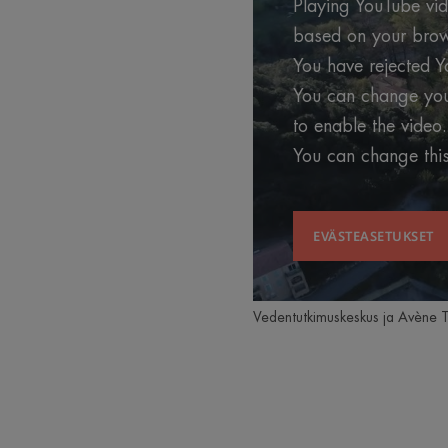
Playing YouTube vide
based on your brows
You have rejected Y
You can change your
to enable the video.
You can change this
EVÄSTEASETUKSET
Vedentutkimuskeskus ja Avène T