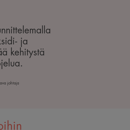
nnittelemalla
sidi- ja
ää kehitystä
jelua.
aava johtaja
oihin