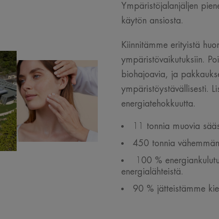
Ympäristöjalanjäljen pie
käytön ansiosta.
Kiinnitämme erityistä hu
ympäristövaikutuksiin. P
biohajoavia, ja pakkauks
ympäristöystävällisesti.
energiatehokkuutta.
11 tonnia muovia sääst
450 tonnia vähemmän h
100 % energiankulutuk
energialähteistä.
90 % jätteistämme kie