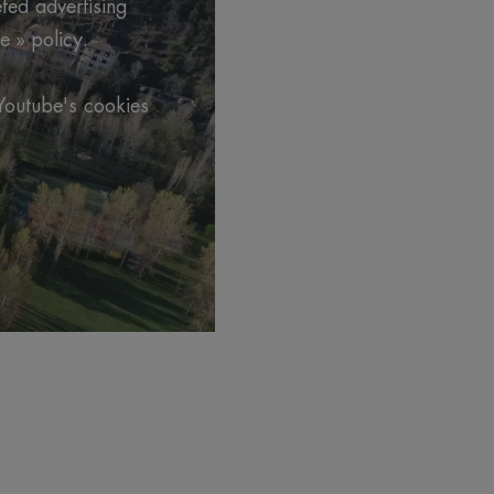
eted advertising
e » policy.
.
Youtube's cookies