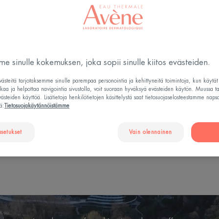
vokasta
 ympäristöä
eyslähdeveden
e sinulle kokemuksen, joka sopii sinulle kiitos evästeiden.
steitä tarjotaksemme sinulle parempaa personointia ja kehittyneitä toimintoja, kun käytä
tkaa ja helpottaa navigointia sivustolla, voit suoraan hyväksyä evästeiden käytön. Muussa t
steiden käyttöä. Lisätietoja henkilötietojen käsittelystä saat tietosuojaselosteestamme naps
ä:
Tietosuojakäytännöistämme
asetukset
Vain olennainen
PÄRISTÖJALANJÄLKI
AVÈNEN SADEVESIVALUMA-ALU