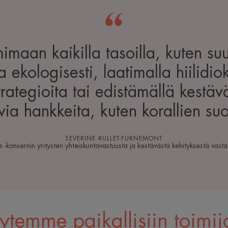
imaan kaikilla tasoilla, kuten suu
ta ekologisesti, laatimalla hiilidiok
trategioita tai edistämällä kestäv
via hankkeita, kuten korallien suo
SEVERINE RULLET-FURNEMONT
e -konsernin yritysten yhteiskuntavastuusta ja kestävästä kehityksestä vast
ytemme paikallisiin toimij