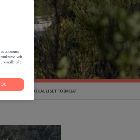
t sivustoamme.
apauksessa voit
auttamalla alla
OK
E
PAIKALLISET TOIMIJAT