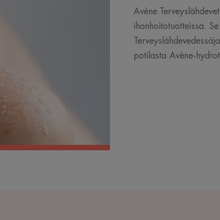
Avène Terveyslähdevet
ihonhoitotuotteissa. S
Terveyslähdevedessäja 
potilasta Avène-hydro