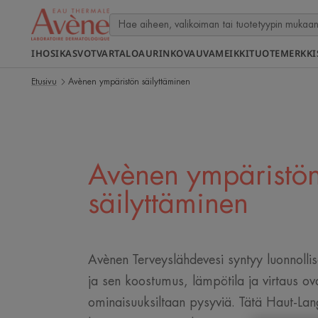
IHOSI
KASVOT
VARTALO
AURINKO
VAUVA
MEIKKI
TUOTEMERKKI
Etusivu
Avènen ympäristön säilyttäminen
Avènen ympäristö
säilyttäminen
Avènen Terveyslähdevesi syntyy luonnollis
ja sen koostumus, lämpötila ja virtaus ov
ominaisuuksiltaan pysyviä. Tätä Haut-La