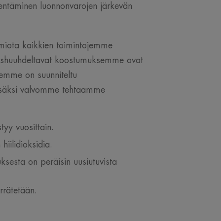
nentäminen luonnonvarojen järkevän
omiota kaikkien toimintojemme
oishuuhdeltavat koostumuksemme ovat
emme on suunniteltu
 Lisäksi valvomme tehtaamme
yy vuosittain.
iilidioksidia.
sesta on peräisin uusiutuvista
rrätetään.