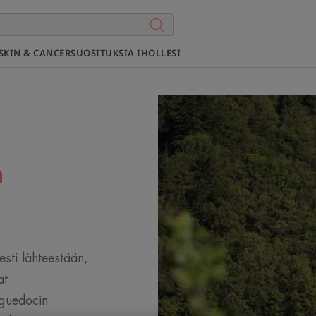
SKIN & CANCER
SUOSITUKSIA IHOLLESI
n
esti lähteestään,
at
nguedocin